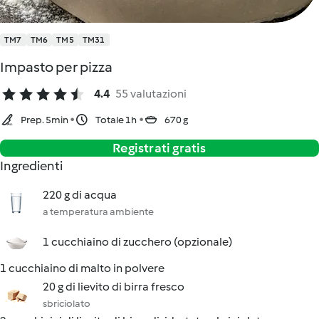
TM7
TM6
TM5
TM31
Impasto per pizza
4.4
55 valutazioni
Prep. 5min
Totale 1h
670 g
Registrati gratis
Ingredienti
220 g di acqua
a temperatura ambiente
1 cucchiaino di zucchero (opzionale)
1 cucchiaino di malto in polvere
20 g di lievito di birra fresco
sbriciolato