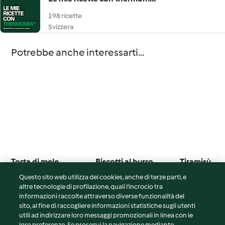
198 ricette
Svizzera
Potrebbe anche interessarti...
Torta di mele
Biscotti al burro
Tiramisù
Questo sito web utilizza dei cookies, anche di terze parti, e
4.7
(86)
4.6
(18)
4.0
(53)
altre tecnologie di profilazione, quali l’incrocio tra
informazioni raccolte attraverso diverse funzionalità del
sito, al fine di raccogliere informazioni statistiche sugli utenti
utili ad indirizzare loro messaggi promozionali in linea con le
loro preferenze. Se prosegui la navigazione mediante