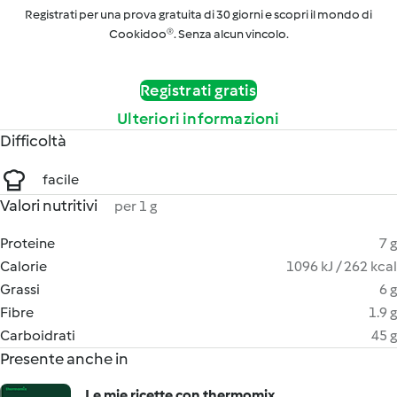
Registrati per una prova gratuita di 30 giorni e scopri il mondo di
Cookidoo®. Senza alcun vincolo.
Registrati gratis
Ulteriori informazioni
Difficoltà
facile
Valori nutritivi
per 1 g
Proteine
7 g
Calorie
1096 kJ / 262 kcal
Grassi
6 g
Fibre
1.9 g
Carboidrati
45 g
Presente anche in
Le mie ricette con thermomix