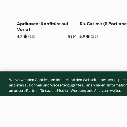
Aprikosen-Konfitüre auf
Riz Casimir (8 Portion
Vorrat
4.7
(13)
55 Min
3.9
(12)
Wir verwenden Cookies, um Inhalte und den Webseitenbesuch zu person
anbieten zu können und Webseitenzugriffe zu analysieren. Informati
an unsere Partner für soziale Medien, Werbung und Analysen weiter.
© Copyright 2026
Nutzungsbedingungen
Datenschutzrichtlinien