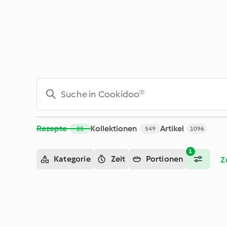
Suche - Cookidoo® – das offizielle Thermomix®-Rezept-Porta
Rezepte
Kollektionen
Artikel
25
549
1096
1
Kategorie
Zeit
Portionen
Z