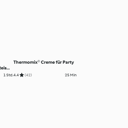
Thermomix® Creme für Party
eis
1 Std.
4.4
(42)
25 Min