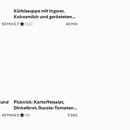
Kürbissuppe mit Ingwer,
Kokosmilch und gerösteten
Kichererbsen (12 Portionen)
30 Min
3.7
(11)
40 Min
n und
Picknick: Kartoffelsalat,
Dinkelbrot, Rucola-Tomaten-
Dip, Zitronengugelhopf
45 Min
4.5
(6)
3 Std.