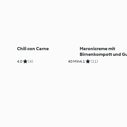
Chili con Carne
Maronicreme mit
Birnenkompott und Gu
für Party
4.0
(4)
40 Min
4.1
(11)