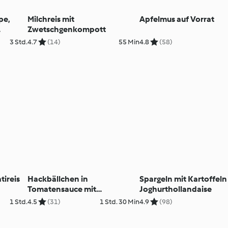
pe,
Milchreis mit
Apfelmus auf Vorrat
Zwetschgenkompott
ntrifle
3 Std.
4.7
(14)
55 Min
4.8
(58)
tireis
Hackbällchen in
Spargeln mit Kartoffel
Tomatensauce mit
Joghurthollandaise
Kartoffelstock (8 Portionen)
1 Std.
4.5
(31)
1 Std. 30 Min
4.9
(98)