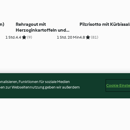
en)
Rehragout mit
Pilzrisotto mit Kürbissal
Herzoginkartoffeln und
Rotkabis
1 Std.
4.4
(9)
1 Std. 20 Min
4.8
(81)
alisieren, Funktionen für soziale Medien
Cookie Einst
onen zur Webseitennutzung geben wir außerdem
Disclaimer
Impressum
Cookies
Inhalt melden