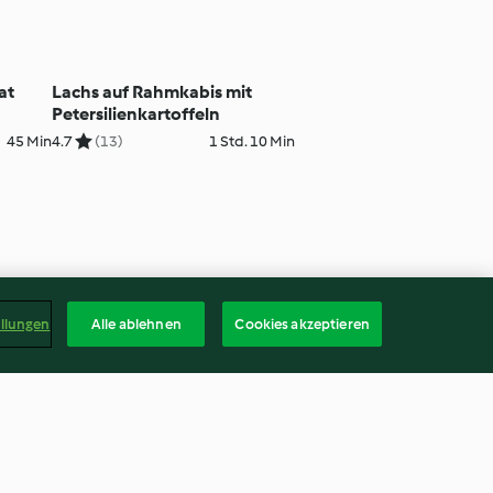
at
Lachs auf Rahmkabis mit
Petersilienkartoffeln
45 Min
4.7
(13)
1 Std. 10 Min
ellungen
Alle ablehnen
Cookies akzeptieren
Deuts