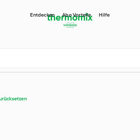
l
Entdecken
Abo Vorteile
Hilfe
urücksetzen