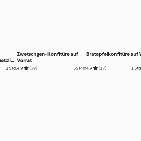
Zwetschgen-Konfitüre auf
Bratapfelkonfitüre auf 
etzli
Vorrat
1 Std.
4.9
(39)
55 Min
4.9
(17)
1 Std