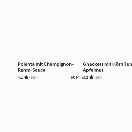
Polenta mit Champignon-
Ghackets mit Hörnli u
Rahm-Sauce
Apfelmus
4.1
(55)
50 Min
3.2
(60)