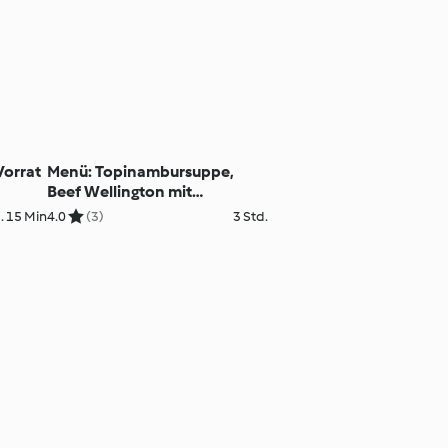
Vorrat
Menü: Topinambursuppe,
Beef Wellington mit
Ofengemüse, Lebkuchentrifle
. 15 Min
4.0
(3)
3 Std.