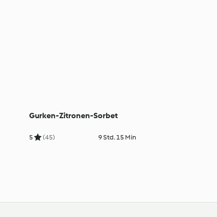
Gurken-Zitronen-Sorbet
5
(45)
9 Std. 15 Min