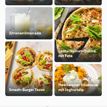
Ratatouille
Zitronenlimonade
Lachs-Spinat-Quiche
mit Feta
Mediteraner Couscous
Smash-Burger Tacos
mit Joghurtdip