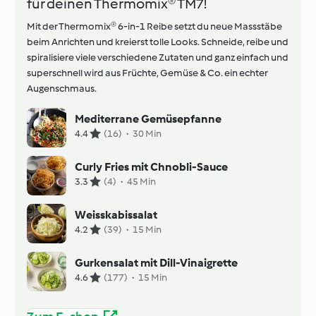
für deinen Thermomix® TM7!
Mit der Thermomix® 6-in-1 Reibe setzt du neue Massstäbe
beim Anrichten und kreierst tolle Looks. Schneide, reibe und
spiralisiere viele verschiedene Zutaten und ganz einfach und
superschnell wird aus Früchte, Gemüse & Co. ein echter
Augenschmaus.
Mediterrane Gemüsepfanne
4.4
(16)
·
30 Min
Curly Fries mit Chnobli-Sauce
3.3
(4)
·
45 Min
Weisskabissalat
4.2
(39)
·
15 Min
Gurkensalat mit Dill-Vinaigrette
4.6
(177)
·
15 Min