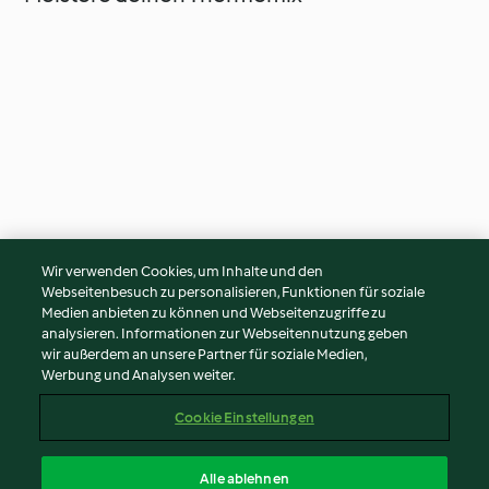
Zum Tutorial-Bereich
Die Modi des Thermom
Wir verwenden Cookies, um Inhalte und den
Webseitenbesuch zu personalisieren, Funktionen für soziale
Medien anbieten zu können und Webseitenzugriffe zu
analysieren. Informationen zur Webseitennutzung geben
wir außerdem an unsere Partner für soziale Medien,
Werbung und Analysen weiter.
© Copyright 2026
Nutzungsbedingungen
Cookie Einstellungen
Datenschutzrichtlinien
Disclaimer
Alle ablehnen