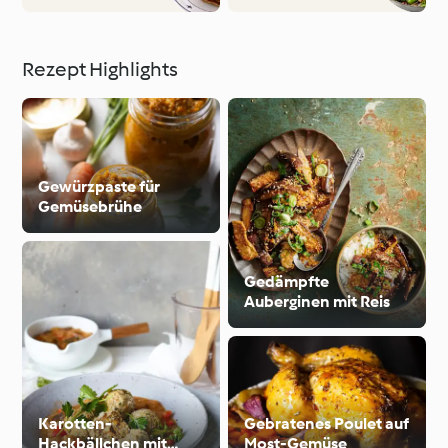
Rezept Highlights
Gewürzpaste für
Gemüsebrühe
Gedämpfte
Auberginen mit Reis
Karotten-
Gebratenes Poulet auf
Hackbällchen mit
Most-Gemüse