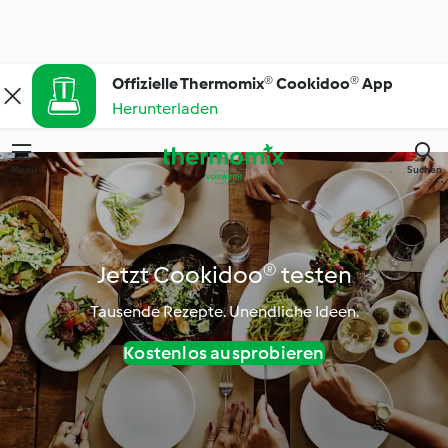
Offizielle Thermomix® Cookidoo® App
Herunterladen
Menü
Suchen
Jetzt Cookidoo® testen
Tausende Rezepte. Unendliche Ideen.
Kostenlos ausprobieren