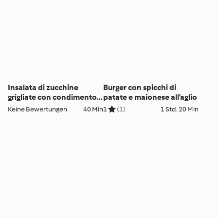
Insalata di zucchine
Burger con spicchi di
grigliate con condimento
patate e maionese all’aglio
al limone e basilico
Keine Bewertungen
40 Min
1
(1)
1 Std. 20 Min