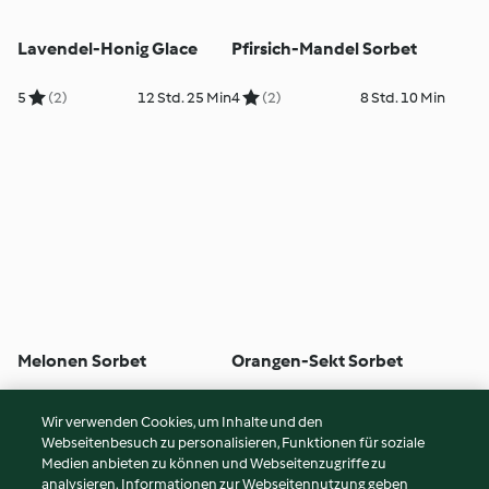
Lavendel-Honig Glace
Pfirsich-Mandel Sorbet
5
(2)
12 Std. 25 Min
4
(2)
8 Std. 10 Min
Melonen Sorbet
Orangen-Sekt Sorbet
5
(2)
24 Std. 15 Min
5
(1)
9 Std. 30 Min
Wir verwenden Cookies, um Inhalte und den
Webseitenbesuch zu personalisieren, Funktionen für soziale
© Copyright 2026
Medien anbieten zu können und Webseitenzugriffe zu
analysieren. Informationen zur Webseitennutzung geben