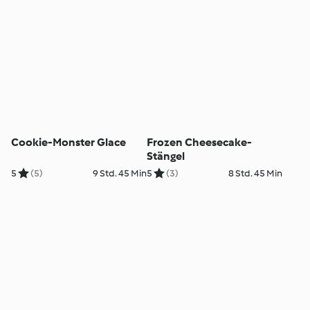
Cookie-Monster Glace
Frozen Cheesecake-
Stängel
5
(5)
9 Std. 45 Min
5
(3)
8 Std. 45 Min