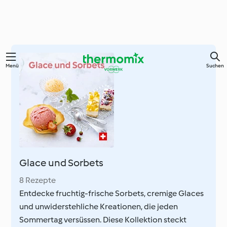
Zum
Menü
Suchen
Hauptinhalt
springen
Glace und Sorbets
8 Rezepte
Entdecke fruchtig-frische Sorbets, cremige Glaces
und unwiderstehliche Kreationen, die jeden
Sommertag versüssen. Diese Kollektion steckt