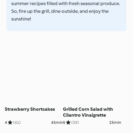
summer recipes filled with fresh seasonal produce.
So, fire up the grill, dine outside, and enjoy the
sunshine!
Strawberry Shortcakes
Grilled Corn Salad with
Cilantro Vinaigrette
4
(41)
45min
5
(35)
25min