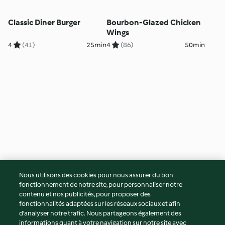
Classic Diner Burger
Bourbon-Glazed Chicken
Wings
4
(41)
25min
4
(86)
50min
Fresh Fruit Rocket
Nous utilisons des cookies pour nous assurer du bon
Popsicles
fonctionnement de notre site, pour personnaliser notre
5
(14)
7h 45min
contenu et nos publicités, pour proposer des
fonctionnalités adaptées sur les réseaux sociaux et afin
© Copyright 2026
d’analyser notre trafic. Nous partageons également des
informations quant à votre navigation sur notre site avec