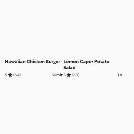
Hawaiian Chicken Burger
Lemon Caper Potato
Salad
5
(64)
50min
5
(68)
1h