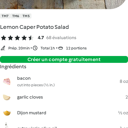
TM7
TM6
TM5
Lemon Caper Potato Salad
4.7
68 évaluations
Prép. 20min
Total 1h
12 portions
Créer un compte gratuitement
Ingrédients
bacon
8 oz
cut into pieces (½ in.)
garlic cloves
2
Dijon mustard
½ oz