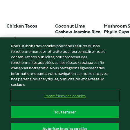
Chicken Tacos
Coconut Lime
Mushroom S
Cashew Jasmine Rice
Phyllo Cups
4.5
(61)
4.5
(25)
4.8
(16)
Nous utilisons des cookies pour nous assurer du bon
fonctionnement de notre site, pour personnaliser notre
contenu et nos publicités, pour proposer des
fonctionnalités adaptées sur les réseaux sociaux et afin
© Copyright 2026
d’analyser notre trafic. Nous partageons également des
informations quant à votre navigation sur notre site avec
Conditions d'utilisation
nos partenaires analytiques, publicitaires et de réseaux
sociaux.
Politique de confidentialité
Non-responsabilité
Paramètres des cookies
Mentions légales
Cookies
Tout refuser
Contenu du rapport
français
Autoriser tous les cookies