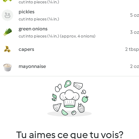
cut into pieces (¼ in.)
pickles
5 oz
cut into pieces (¼ in.)
green onions
3 oz
cut into pieces (¼ in.) (approx. 4 onions)
capers
2 tbsp
mayonnaise
2 oz
Tu aimes ce que tu vois?