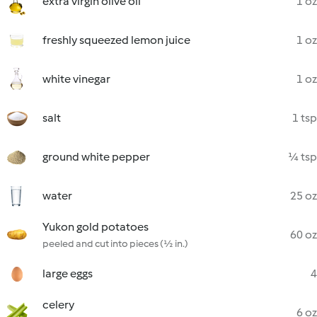
extra virgin olive oil
1 oz
freshly squeezed lemon juice
1 oz
white vinegar
1 oz
salt
1 tsp
ground white pepper
¼ tsp
water
25 oz
Yukon gold potatoes
60 oz
peeled and cut into pieces (½ in.)
large eggs
4
celery
6 oz