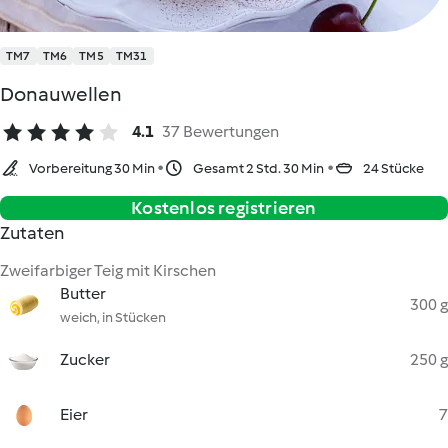
TM7
TM6
TM5
TM31
Donauwellen
4.1
37 Bewertungen
Vorbereitung 30 Min
Gesamt 2 Std. 30 Min
24 Stücke
Kostenlos registrieren
Zutaten
Zweifarbiger Teig mit Kirschen
Butter
300 g
weich, in Stücken
Zucker
250 g
Eier
7