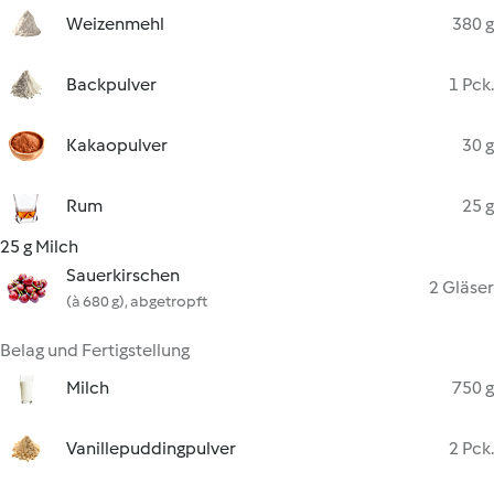
Weizenmehl
380 g
Backpulver
1 Pck.
Kakaopulver
30 g
Rum
25 g
25 g Milch
Sauerkirschen
2 Gläser
(à 680 g), abgetropft
Belag und Fertigstellung
Milch
750 g
Vanillepuddingpulver
2 Pck.