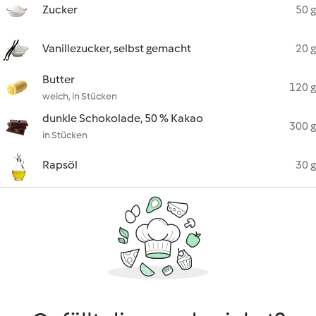
Zucker
50 g
Vanillezucker, selbst gemacht
20 g
Butter
120 g
weich, in Stücken
dunkle Schokolade, 50 % Kakao
300 g
in Stücken
Rapsöl
30 g