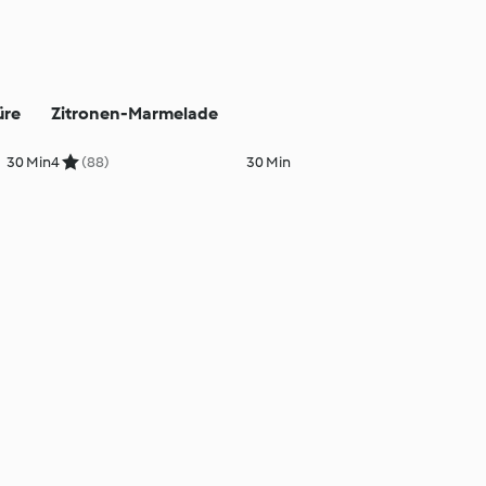
üre
Zitronen-Marmelade
30 Min
4
(88)
30 Min