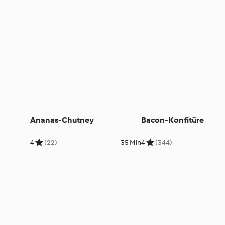
Ananas-Chutney
Bacon-Konfitüre
4
(22)
35 Min
4
(344)