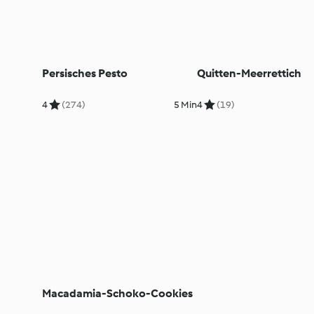
Persisches Pesto
Quitten-Meerrettich
4
(274)
5 Min
4
(19)
Macadamia-Schoko-Cookies