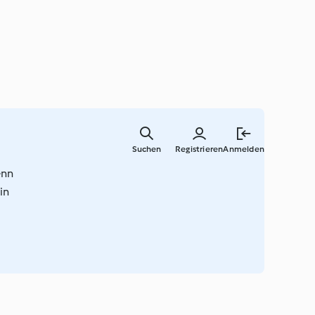
Zum
Hauptinha
Suchen
Registrieren
Anmelden
springen
enn
in