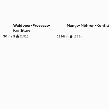
Waldbeer-Prosecco-
Mango-Möhren-Konfit
Konfitüre
30 Min
5
(151)
25 Min
4
(133)