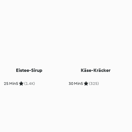
Eistee-Sirup
Käse-Kräcker
25 Min
5
(1.4K)
30 Min
5
(325)