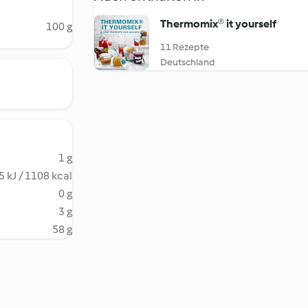
Thermomix® it yourself
100 g
11 Rezepte
Deutschland
1 g
5 kJ / 1108 kcal
0 g
3 g
58 g