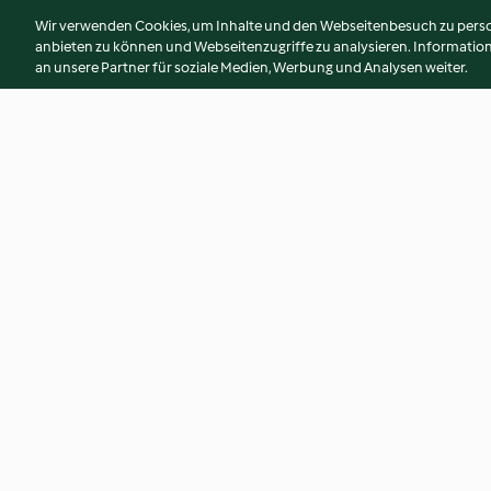
Wir verwenden Cookies, um Inhalte und den Webseitenbesuch zu person
anbieten zu können und Webseitenzugriffe zu analysieren. Informati
an unsere Partner für soziale Medien, Werbung und Analysen weiter.
Grober Senf
Birnen-Senf
4.3
(9)
3.7
(19)
© Copyright 2026
Nutzungsbedingungen
Datenschutzrichtlinien