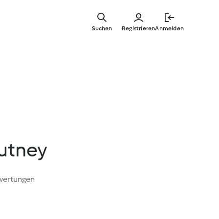
Zum
Hauptinha
Suchen
Registrieren
Anmelden
springen
utney
wertungen