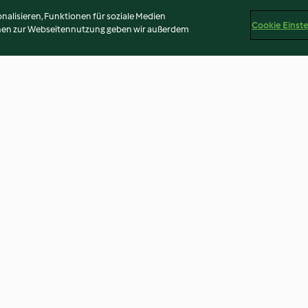
alisieren, Funktionen für soziale Medien
Cookie Einst
onen zur Webseitennutzung geben wir außerdem
Erdbeerchutney
Trauben-Chutn
4.4
(25)
3.6
(24)
Disclaimer
Impressum
Cookies
Inhalt melden