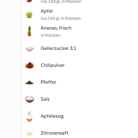
(ca. 150 g), in Stücken
Apfel
(ca.150 g), in Stücken
Ananas, frisch
in Stücken
Gelierzucker 3:1
Chilipulver
Pfeffer
Salz
Apfelessig
Zitronensaft