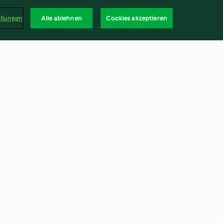
ellungen
Alle ablehnen
Cookies akzeptieren
ey
Balsamico-Gelee
3.8
(33)
Deuts