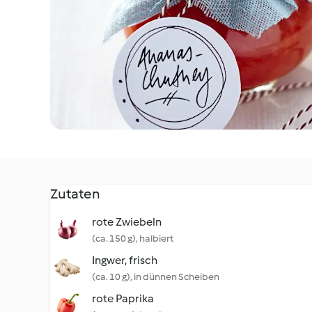
Zutaten
rote Zwiebeln
(ca. 150 g), halbiert
Ingwer, frisch
(ca. 10 g), in dünnen Scheiben
rote Paprika