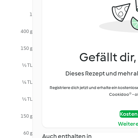
1
400 g
150 g
Gefällt dir
½ TL
Dieses Rezept und mehr al
¼ TL
Registriere dich jetzt und erhalte ein kostenlos
Cookidoo® - oh
½ TL
Kostenl
150 g
Weiter
60 g
Auch enthalten in