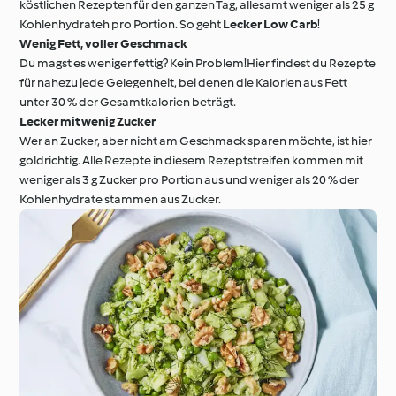
köstlichen Rezepten für den ganzen Tag, allesamt weniger als 25 g
Kohlenhydrateh pro Portion. So geht
Lecker Low Carb
!
Wenig Fett, voller Geschmack
Du magst es weniger fettig? Kein Problem!Hier findest du Rezepte
für nahezu jede Gelegenheit, bei denen die Kalorien aus Fett
unter 30 % der Gesamtkalorien beträgt.
Lecker mit wenig Zucker
Wer an Zucker, aber nicht am Geschmack sparen möchte, ist hier
goldrichtig. Alle Rezepte in diesem Rezeptstreifen kommen mit
weniger als 3 g Zucker pro Portion aus und weniger als 20 % der
Kohlenhydrate stammen aus Zucker.