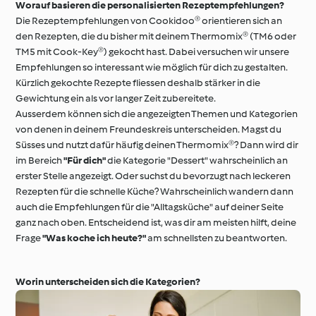
Worauf basieren die personalisierten Rezeptempfehlungen?
Die Rezeptempfehlungen von Cookidoo® orientieren sich an
den Rezepten, die du bisher mit deinem Thermomix® (TM6 oder
TM5 mit Cook-Key®) gekocht hast. Dabei versuchen wir unsere
Empfehlungen so interessant wie möglich für dich zu gestalten.
Kürzlich gekochte Rezepte fliessen deshalb stärker in die
Gewichtung ein als vor langer Zeit zubereitete.
Ausserdem können sich die angezeigten Themen und Kategorien
von denen in deinem Freundeskreis unterscheiden. Magst du
Süsses und nutzt dafür häufig deinen Thermomix®? Dann wird dir
im Bereich
"Für dich"
die Kategorie "Dessert" wahrscheinlich an
erster Stelle angezeigt. Oder suchst du bevorzugt nach leckeren
Rezepten für die schnelle Küche? Wahrscheinlich wandern dann
auch die Empfehlungen für die "Alltagsküche" auf deiner Seite
ganz nach oben. Entscheidend ist, was dir am meisten hilft, deine
Frage
"Was koche ich heute?"
am schnellsten zu beantworten.
Worin unterscheiden sich die Kategorien?