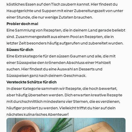
köstliches Essen auf den Tisch zaubern kannst. Hier findest du
Hauptgerichte und Suppen mit einer Zubereitungszeit von unter
einer Stunde, die nur wenige Zutaten brauchen.
Probier doch mal
Eine Sammlung von Rezepten, die in deinem Land gerade beliebt
sind. Zusammengestellt aus einem Pool an Rezepten, die in
letzter Zeit besonders häufig aufgerufen und zubereitet wurden.
Süsses für dich
Eine Extrakategorie für den süssen Gaumen und alle, die mit
einer Süssspeise den krönenden Abschluss einer Mahlzeit
suchen. Hier findest du eine Auswahl an Desserts und
Süssspeisen ganz nach deinem Geschmack.
Versteckte Schätze für dich
In dieser Kategorie sammeln wir Rezepte, die hoch bewertet,
aber häufig übersehen werden. Dich erwarten kreative Rezepte
mit durchschnittlich mindestens vier Sternen, die es verdienen,
häufiger probiert zu werden. Vielleicht triffst du hier auf dein
nächstes kulinarisches Abenteuer!