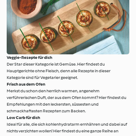
Veggie-Rezepte für dich
Der Star dieser Kategorie ist Gemüse. Hier findest du
Hauptgerichte ohne Fleisch, denn alle Rezepte in dieser
Kategorie sind für Vegetarier geeignet.
Frisch aus dem Ofen
Merkst du schon den herrlich warmen, angenehm
verführerischen Duft, der aus dem Ofen kommt? Hier findest du
Empfehlungen mit den leckersten, süssesten und
schmackhaftesten Rezepten zum Backen.
Low Carb für dich
Ideal für alle, die sich kohlenhydratarm ernhähren und dabei auf
nichts verzichten wollen! Hier findest du eine ganze Reihe an