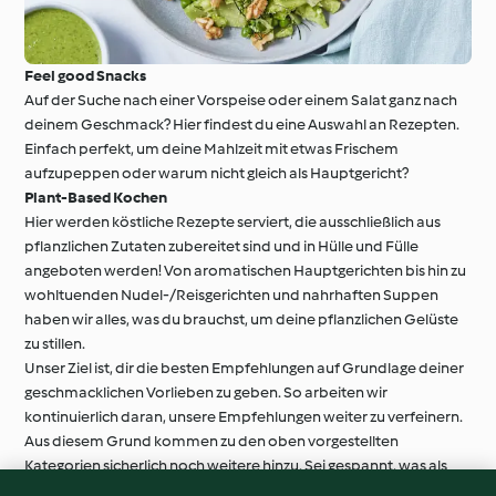
Feel good Snacks
Auf der Suche nach einer Vorspeise oder einem Salat ganz nach
deinem Geschmack? Hier findest du eine Auswahl an Rezepten.
Einfach perfekt, um deine Mahlzeit mit etwas Frischem
aufzupeppen oder warum nicht gleich als Hauptgericht?
Plant-Based Kochen
Hier werden köstliche Rezepte serviert, die ausschließlich aus
pflanzlichen Zutaten zubereitet sind und in Hülle und Fülle
angeboten werden! Von aromatischen Hauptgerichten bis hin zu
wohltuenden Nudel-/Reisgerichten und nahrhaften Suppen
haben wir alles, was du brauchst, um deine pflanzlichen Gelüste
zu stillen.
Unser Ziel ist, dir die besten Empfehlungen auf Grundlage deiner
geschmacklichen Vorlieben zu geben. So arbeiten wir
kontinuierlich daran, unsere Empfehlungen weiter zu verfeinern.
Aus diesem Grund kommen zu den oben vorgestellten
Kategorien sicherlich noch weitere hinzu. Sei gespannt, was als
Nächstes erscheint!