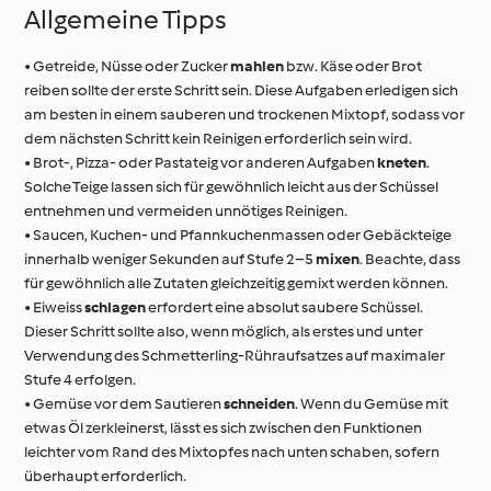
Allgemeine Tipps
• Getreide, Nüsse oder Zucker
mahlen
bzw. Käse oder Brot
reiben sollte der erste Schritt sein. Diese Aufgaben erledigen sich
am besten in einem sauberen und trockenen Mixtopf, sodass vor
dem nächsten Schritt kein Reinigen erforderlich sein wird.
• Brot-, Pizza- oder Pastateig vor anderen Aufgaben
kneten
.
Solche Teige lassen sich für gewöhnlich leicht aus der Schüssel
entnehmen und vermeiden unnötiges Reinigen.
• Saucen, Kuchen- und Pfannkuchenmassen oder Gebäckteige
innerhalb weniger Sekunden auf Stufe 2–5
mixen
. Beachte, dass
für gewöhnlich alle Zutaten gleichzeitig gemixt werden können.
• Eiweiss
schlagen
erfordert eine absolut saubere Schüssel.
Dieser Schritt sollte also, wenn möglich, als erstes und unter
Verwendung des Schmetterling-Rühraufsatzes auf maximaler
Stufe 4 erfolgen.
• Gemüse vor dem Sautieren
schneiden
. Wenn du Gemüse mit
etwas Öl zerkleinerst, lässt es sich zwischen den Funktionen
leichter vom Rand des Mixtopfes nach unten schaben, sofern
überhaupt erforderlich.