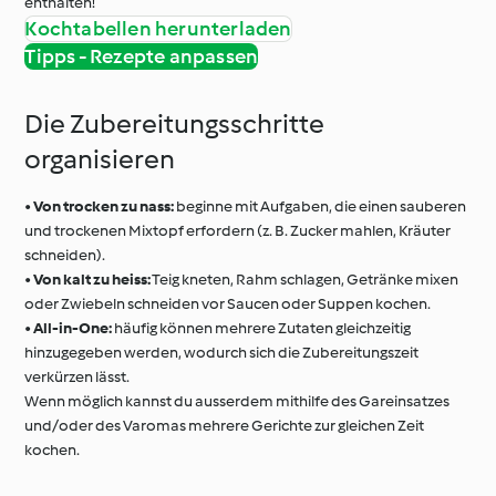
enthalten!
Kochtabellen herunterladen
Tipps - Rezepte anpassen
Die Zubereitungsschritte
organisieren
•
Von trocken zu nass:
beginne mit Aufgaben, die einen sauberen
und trockenen Mixtopf erfordern (z. B. Zucker mahlen, Kräuter
schneiden).
•
Von kalt zu heiss:
Teig kneten, Rahm schlagen, Getränke mixen
oder Zwiebeln schneiden vor Saucen oder Suppen kochen.
•
All-in-One:
häufig können mehrere Zutaten gleichzeitig
hinzugegeben werden, wodurch sich die Zubereitungszeit
verkürzen lässt.
Wenn möglich kannst du ausserdem mithilfe des Gareinsatzes
und/oder des Varomas mehrere Gerichte zur gleichen Zeit
kochen.