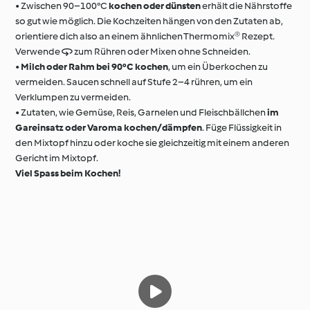
• Zwischen 90–100°C
kochen oder dünsten
erhält die Nährstoffe
so gut wie möglich. Die Kochzeiten hängen von den Zutaten ab,
orientiere dich also an einem ähnlichen Thermomix® Rezept.
Verwende  zum Rühren oder Mixen ohne Schneiden.
•
Milch oder Rahm bei 90°C kochen
, um ein Überkochen zu
vermeiden. Saucen schnell auf Stufe 2–4 rühren, um ein
Verklumpen zu vermeiden.
• Zutaten, wie Gemüse, Reis, Garnelen und Fleischbällchen
im
Gareinsatz oder Varoma kochen/dämpfen
. Füge Flüssigkeit in
den Mixtopf hinzu oder koche sie gleichzeitig mit einem anderen
Gericht im Mixtopf.
Viel Spass beim Kochen!