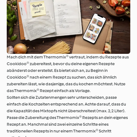
Mach dich mit dem Thermomix® vertraut, indem du Rezepte aus
Cookidoo® zubereitest, bevor du deine eigenen Rezepte
abänderst oder erstellst. Es bietet sich an, zu Beginn in
Cookidoo® nach einem Rezept zu suchen, das sich ähnlich
zubereiten lässt, wie dasjenige, das du kochen möchtest. Nutze
das Thermomix® Rezept einfach als Vorlage.
Sollten sich die Zutatenmengen sehr unterscheiden, passe
einfach die Kochzeiten entsprechend an. Achte darauf, dass du
die Kapazität des Mixtopfs nicht überschreitest (max. 2,2 Liter).
Passe die Zubereitung des Thermomix® Rezepts an dein eigenes
Rezept an. Manchmal sind zwei einzelne Schritte eines
traditionellen Rezepts in nur einem Thermomix® Schritt