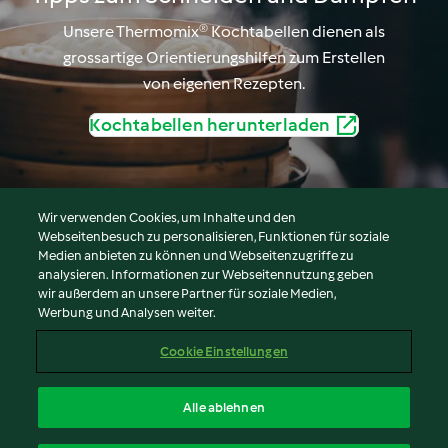
Unsere Thermomix® Kochtabellen dienen als
grossartige Orientierungshilfen zum Erstellen
von eigenen Rezepten.
Kochtabellen herunterladen
Wir verwenden Cookies, um Inhalte und den
Webseitenbesuch zu personalisieren, Funktionen für soziale
© Copyright 2026
Medien anbieten zu können und Webseitenzugriffe zu
analysieren. Informationen zur Webseitennutzung geben
Nutzungsbedingungen
wir außerdem an unsere Partner für soziale Medien,
Werbung und Analysen weiter.
Datenschutzrichtlinien
Disclaimer
Cookie Einstellungen
Impressum
Cookies
Alle ablehnen
Inhalt melden