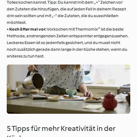
Tolles kochen kannst. Tipp: Du kannst mit dem „+“ Zeichen vor
den Zutaten die hinzufügen, die auf jeden Fall in deinem Rezept
drin sein sollten und mit „-“ die Zutaten, die du ausschließen
möchtest.
•
Koch öfter mal vor:
Vorkochen mit Thermomix® ist die beste
Methode, anstrengenden Zeiten entspannter entgegenzusehen.
Leckeres Essen ist so jedenfalls gesichert, und du musst nicht
noch zusätzlich gerade dann lange in der Küche stehen, wenn du
anderes zu tun hast.
5 Tipps für mehr Kreativität in der