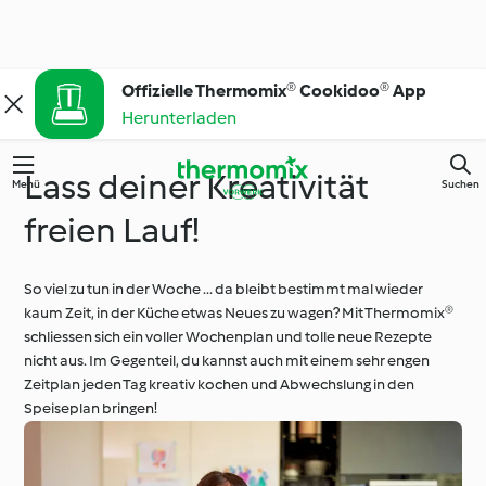
Offizielle Thermomix® Cookidoo® App
Herunterladen
Lass deiner Kreativität
Menü
Suchen
freien Lauf!
So viel zu tun in der Woche ... da bleibt bestimmt mal wieder
kaum Zeit, in der Küche etwas Neues zu wagen? Mit Thermomix®
schliessen sich ein voller Wochenplan und tolle neue Rezepte
nicht aus. Im Gegenteil, du kannst auch mit einem sehr engen
Zeitplan jeden Tag kreativ kochen und Abwechslung in den
Speiseplan bringen!