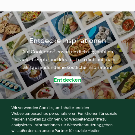
Entdecke Inspirationen
Auf Cookidoo® erwarten dich unglaublich
viele Rezepte und Ideen – freu dich auf mehr
als tausendundeine köstliche Inspiration!
Entdecken
Wir verwenden Cookies, um Inhalte und den
Webseitenbesuch zu personalisieren, Funktionen für soziale
© Copyright 2026
Medien anbieten zu können und Webseitenzugriffe zu
analysieren. Informationen zur Webseitennutzung geben
Nutzungsbedingungen
wir außerdem an unsere Partner für soziale Medien,