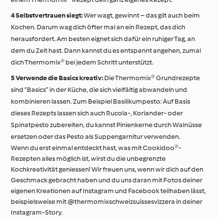
Selbstvertrauen siegt:
Wer wagt, gewinnt – das gilt auch beim
Kochen. Darum wag dich öfter mal an ein Rezept, das dich
herausfordert. Am besten eignet sich dafür ein ruhiger Tag, an
dem du Zeit hast. Dann kannst du es entspannt angehen, zumal
dich Thermomix® bei jedem Schritt unterstützt.
Verwende die Basics kreativ:
Die Thermomix® Grundrezepte
sind “Basics” in der Küche, die sich vielfältig abwandeln und
kombinieren lassen. Zum Beispiel Basilikumpesto: Auf Basis
dieses Rezepts lassen sich auch Rucola-, Koriander- oder
Spinatpesto zubereiten, du kannst Pinienkerne durch Walnüsse
ersetzen oder das Pesto als Suppengarnitur verwenden.
Wenn du erst einmal entdeckt hast, was mit Cookidoo®-
Rezepten alles möglich ist, wirst du die unbegrenzte
Kochkreativität geniessen! Wir freuen uns, wenn wir dich auf den
Geschmack gebracht haben und du uns daran mit Fotos deiner
eigenen Kreationen auf Instagram und Facebook teilhaben lässt,
beispielsweise mit @thermomixschweizsuissesvizzera in deiner
Instagram-Story.