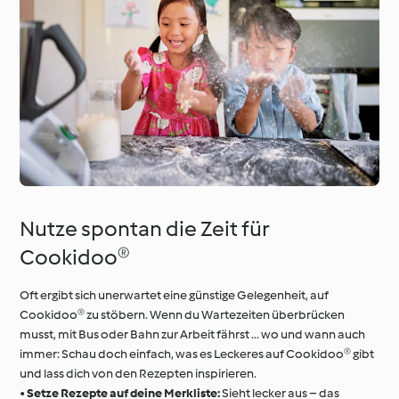
Nutze spontan die Zeit für
Cookidoo®
Oft ergibt sich unerwartet eine günstige Gelegenheit, auf
Cookidoo® zu stöbern. Wenn du Wartezeiten überbrücken
musst, mit Bus oder Bahn zur Arbeit fährst ... wo und wann auch
immer: Schau doch einfach, was es Leckeres auf Cookidoo® gibt
und lass dich von den Rezepten inspirieren.
•
Setze Rezepte auf deine Merkliste:
Sieht lecker aus – das