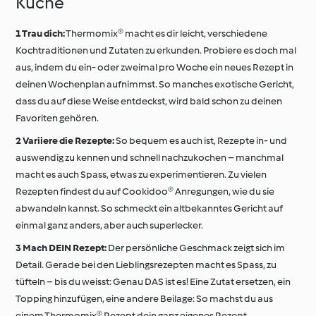
Küche
Trau dich:
Thermomix® macht es dir leicht, verschiedene
Kochtraditionen und Zutaten zu erkunden. Probiere es doch mal
aus, indem du ein- oder zweimal pro Woche ein neues Rezept in
deinen Wochenplan aufnimmst. So manches exotische Gericht,
dass du auf diese Weise entdeckst, wird bald schon zu deinen
Favoriten gehören.
Variiere die Rezepte:
So bequem es auch ist, Rezepte in- und
auswendig zu kennen und schnell nachzukochen – manchmal
macht es auch Spass, etwas zu experimentieren. Zu vielen
Rezepten findest du auf Cookidoo® Anregungen, wie du sie
abwandeln kannst. So schmeckt ein altbekanntes Gericht auf
einmal ganz anders, aber auch superlecker.
Mach DEIN Rezept:
Der persönliche Geschmack zeigt sich im
Detail. Gerade bei den Lieblingsrezepten macht es Spass, zu
tüfteln – bis du weisst: Genau DAS ist es! Eine Zutat ersetzen, ein
Topping hinzufügen, eine andere Beilage: So machst du aus
einem Thermomix® Rezept dein ganz eigenes Rezept.