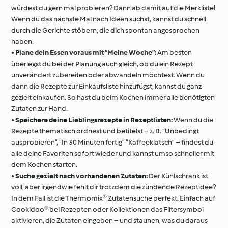
würdest du gern mal probieren? Dann ab damit auf die Merkliste!
Wenn du das nächste Mal nach Ideen suchst, kannst du schnell
durch die Gerichte stöbern, die dich spontan angesprochen
haben.
•
Plane dein Essen voraus mit “Meine Woche”:
Am besten
überlegst du bei der Planung auch gleich, ob du ein Rezept
unverändert zubereiten oder abwandeln möchtest. Wenn du
dann die Rezepte zur Einkaufsliste hinzufügst, kannst du ganz
gezielt einkaufen. So hast du beim Kochen immer alle benötigten
Zutaten zur Hand.
•
Speichere deine Lieblingsrezepte in Rezeptlisten:
Wenn du die
Rezepte thematisch ordnest und betitelst – z. B. “Unbedingt
ausprobieren”, “In 30 Minuten fertig” “Kaffeeklatsch” – findest du
alle deine Favoriten sofort wieder und kannst umso schneller mit
dem Kochen starten.
•
Suche gezielt nach vorhandenen Zutaten:
Der Kühlschrank ist
voll, aber irgendwie fehlt dir trotzdem die zündende Rezeptidee?
In dem Fall ist die Thermomix® Zutatensuche perfekt. Einfach auf
Cookidoo® bei Rezepten oder Kollektionen das Filtersymbol
aktivieren, die Zutaten eingeben – und staunen, was du daraus