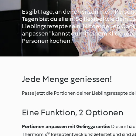
Es gibt Tage, an denen sitzen mehr Person
Tagen bist du allein. So flexibel wie dein 
Lieblingsrezepte sein. Mit der neuen Coo
anpassen" kannst du mit einem Klick Rezep
Personen kochen.
Jede Menge geniessen!
Passe jetzt die Portionen deiner Lieblingsrezepte dei
Eine Funktion, 2 Optionen
Portionen anpassen mit Gelinggarantie:
Die am häuf
Thermomix® Rezeptentwicklung getestet und sind ab