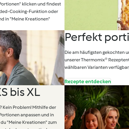
Portionen" klicken und findest
uided-Cooking-Funktion oder
d in "Meine Kreationen"
Perfekt porti
Die am häufigsten gekochten 
unserer Thermomix® Rezeptentw
wählbaren Varianten verfügbar,
Rezepte entdecken
S bis XL
? Kein Problem! Mithilfe der
Portionen anpassen und in
n du "Meine Kreationen" zum