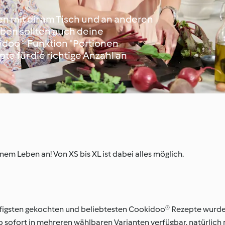
en mit dir am Tisch und an anderen
Leben sollten auch deine
kidoo® Funktion "Portionen
te für die richtige Anzahl an
nem Leben an! Von XS bis XL ist dabei alles möglich.
igsten gekochten und beliebtesten Cookidoo® Rezepte wurde
 sofort in mehreren wählbaren Varianten verfügbar, natürlich