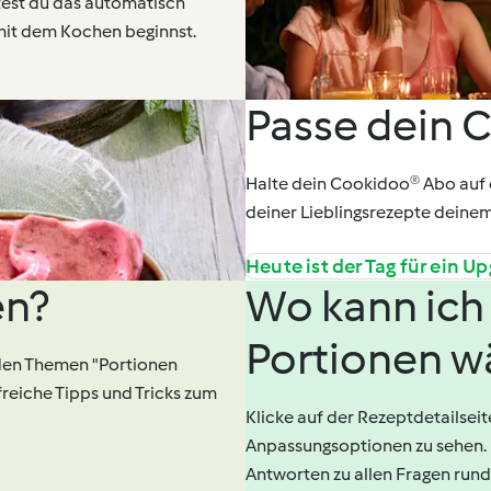
test du das automatisch
mit dem Kochen beginnst.
Passe dein 
Halte dein Cookidoo® Abo auf 
deiner Lieblingsrezepte deine
Heute ist der Tag für ein U
en?
Wo kann ich 
Portionen w
 den Themen "Portionen
reiche Tipps und Tricks zum
Klicke auf der Rezeptdetailseit
Anpassungsoptionen zu sehen.
Antworten zu allen Fragen run