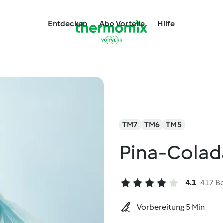
Entdecken
Abo Vorteile
Hilfe
TM7
TM6
TM5
Pina-Colad
4.1
417 B
Vorbereitung 5 Min