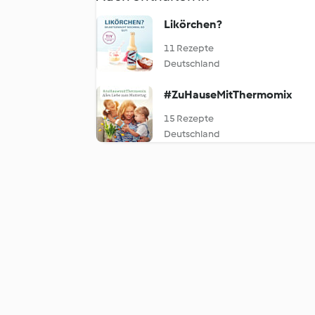
Likörchen?
11 Rezepte
Deutschland
#ZuHauseMitThermomix
15 Rezepte
Deutschland