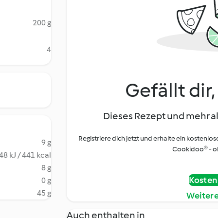
200 g
4
Gefällt dir
Dieses Rezept und mehr al
Registriere dich jetzt und erhalte ein kostenlos
9 g
Cookidoo® - oh
48 kJ / 441 kcal
8 g
Kostenl
0 g
45 g
Weiter
Auch enthalten in