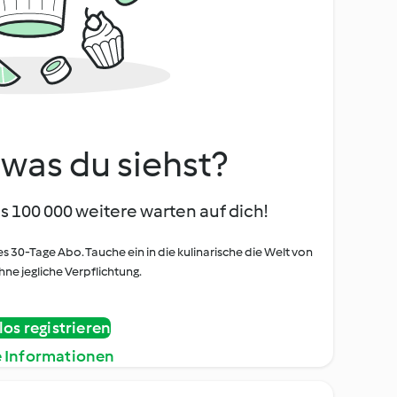
, was du siehst?
s 100 000 weitere warten auf dich!
es 30-Tage Abo. Tauche ein in die kulinarische die Welt von
ne jegliche Verpflichtung.
os registrieren
e Informationen