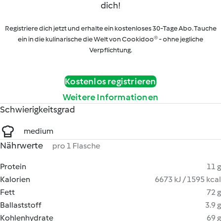
dich!
Registriere dich jetzt und erhalte ein kostenloses 30-Tage Abo. Tauche
ein in die kulinarische die Welt von Cookidoo® - ohne jegliche
Verpflichtung.
Kostenlos registrieren
Weitere Informationen
Schwierigkeitsgrad
medium
Nährwerte
pro 1 Flasche
Protein
11 g
Kalorien
6673 kJ / 1595 kcal
Fett
72 g
Ballaststoff
3.9 g
Kohlenhydrate
69 g