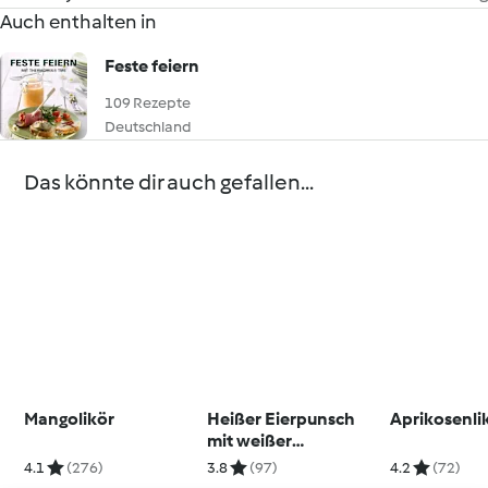
Auch enthalten in
Feste feiern
109 Rezepte
Deutschland
Das könnte dir auch gefallen...
Mangolikör
Heißer Eierpunsch
Aprikosenli
mit weißer
Schokolade
4.1
(276)
3.8
(97)
4.2
(72)