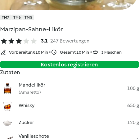
TM7
TM6
TM5
Marzipan-Sahne-Likör
3.1
247 Bewertungen
Vorbereitung 10 Min
Gesamt 10 Min
3 Flaschen
Kostenlos registrieren
Zutaten
Mandellikör
100 g
(Amaretto)
Whisky
650 g
Zucker
120 g
Vanilleschote