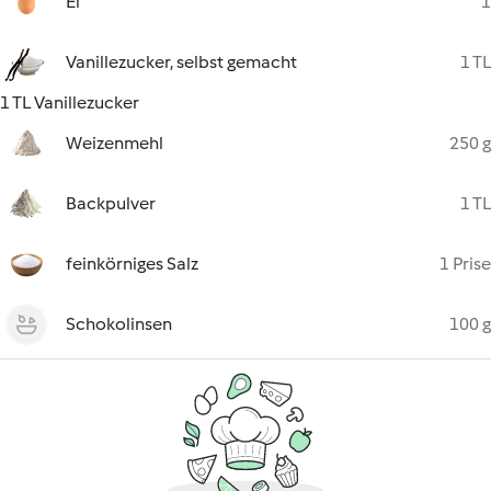
Ei
1
Vanillezucker, selbst gemacht
1 TL
1 TL Vanillezucker
Weizenmehl
250 g
Backpulver
1 TL
feinkörniges Salz
1 Prise
Schokolinsen
100 g