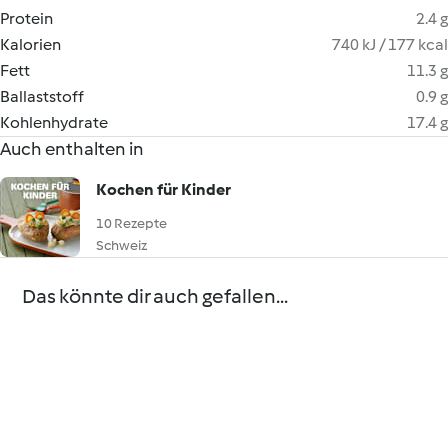
Protein
2.4 g
Kalorien
740 kJ / 177 kcal
Fett
11.3 g
Ballaststoff
0.9 g
Kohlenhydrate
17.4 g
Auch enthalten in
Kochen für Kinder
10 Rezepte
Schweiz
Das könnte dir auch gefallen...