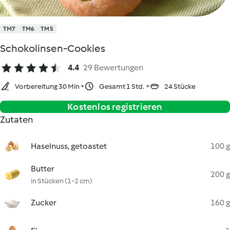
TM7
TM6
TM5
Schokolinsen-Cookies
4.4
29 Bewertungen
Vorbereitung 30 Min
Gesamt 1 Std.
24 Stücke
Kostenlos registrieren
Zutaten
Haselnuss, getoastet
100 g
Butter
200 g
in Stücken (1-2 cm)
Zucker
160 g