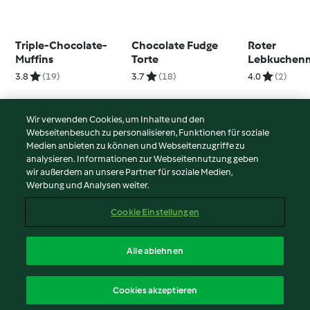
Triple-Chocolate-
Chocolate Fudge
Roter
Muffins
Torte
Lebkuchen
Vanille
3.8
(19)
3.7
(18)
4.0
(2)
Wir verwenden Cookies, um Inhalte und den
Webseitenbesuch zu personalisieren, Funktionen für soziale
© Copyright 2026
Medien anbieten zu können und Webseitenzugriffe zu
analysieren. Informationen zur Webseitennutzung geben
Nutzungsbedingungen
wir außerdem an unsere Partner für soziale Medien,
Werbung und Analysen weiter.
Datenschutzrichtlinien
Disclaimer
Cookie Einstellungen
Impressum
Cookies
Alle ablehnen
Inhalt melden
Deutsch
Cookies akzeptieren