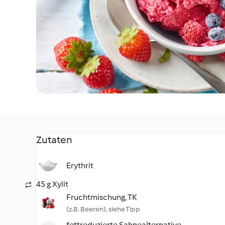
Zutaten
Erythrit
45 g Xylit
Fruchtmischung, TK
(z.B. Beeren), siehe Tipp
fettreduzierte Sahnealternative