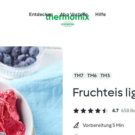
Entdecken
Abo Vorteile
Hilfe
TM7
TM6
TM5
Fruchteis li
4.7
658 B
Vorbereitung 5 Min