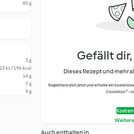
85 g
Gefällt dir
3 g
23 kJ / 196 kcal
Dieses Rezept und mehr al
14 g
7 g
Registriere dich jetzt und erhalte ein kostenlos
9 g
Cookidoo® - oh
Kostenl
Weiter
Auch enthalten in