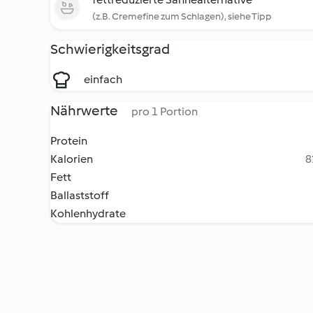
(z.B. Cremefine zum Schlagen), siehe Tipp
Schwierigkeitsgrad
einfach
Nährwerte
pro 1 Portion
Protein
Kalorien
8
Fett
Ballaststoff
Kohlenhydrate