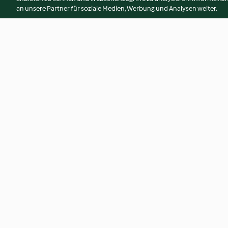
an unsere Partner für soziale Medien, Werbung und Analysen weiter.
Kurkuma-Ingwer-Shot mit
Milchschaum
Apfelessig
4.0
(936)
3.1
(1.3K)
© Copyright 2026
Nutzungsbedingungen
Datenschutzrichtlinien