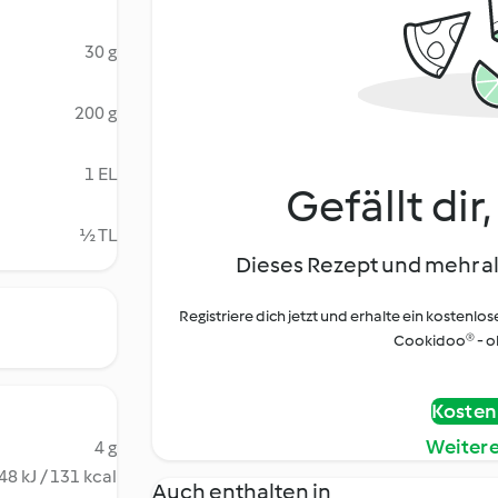
30 g
200 g
1 EL
Gefällt dir
½ TL
Dieses Rezept und mehr al
Registriere dich jetzt und erhalte ein kostenlos
Cookidoo® - oh
Kostenl
Weiter
4 g
48 kJ / 131 kcal
Auch enthalten in