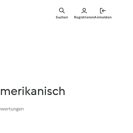
Zum
Hauptinha
Suchen
Registrieren
Anmelden
springen
amerikanisch
ewertungen