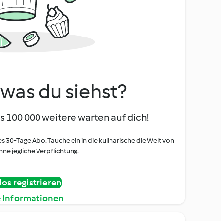
, was du siehst?
s 100 000 weitere warten auf dich!
es 30-Tage Abo. Tauche ein in die kulinarische die Welt von
ne jegliche Verpflichtung.
os registrieren
e Informationen