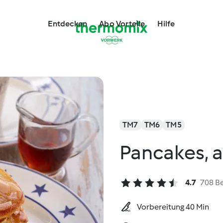
Entdecken
Abo Vorteile
Hilfe
TM7
TM6
TM5
Pancakes, 
4.7
708 B
Vorbereitung 40 Min