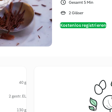
Gesamt 5 Min
2 Gläser
Kostenlos registrieren
40 g
2 gestr. EL
130 g