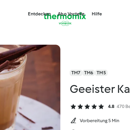
Entdecken
Abo Vorteile
Hilfe
TM7
TM6
TM5
Geeister K
4.8
470 B
Vorbereitung 5 Min