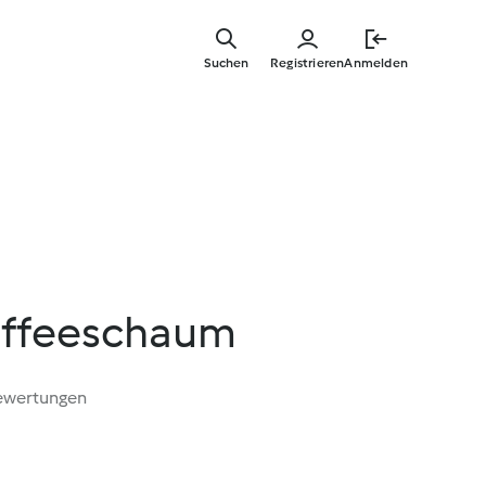
Zum
Hauptinha
Suchen
Registrieren
Anmelden
springen
affeeschaum
ewertungen