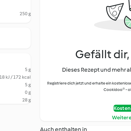
250 g
Gefällt dir
Dieses Rezept und mehr al
5 g
18 kJ / 172 kcal
Registriere dich jetzt und erhalte ein kostenlos
5 g
Cookidoo® - oh
0 g
28 g
Kostenl
Weiter
Auch enthalten in