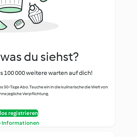
, was du siehst?
s 100 000 weitere warten auf dich!
es 30-Tage Abo. Tauche ein in die kulinarische die Welt von
ne jegliche Verpflichtung.
os registrieren
e Informationen