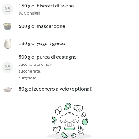
150 g di biscotti di avena
(v. Consigli)
500 g di mascarpone
180 g di yogurt greco
500 g di purea di castagne
zuccherata o non
zuccherata,
surgelata,
80 g di zucchero a velo (optional)