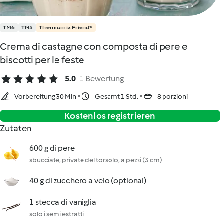
TM6
TM5
Thermomix Friend®
Crema di castagne con composta di pere e
biscotti per le feste
5.0
1 Bewertung
Vorbereitung 30 Min
Gesamt 1 Std.
8 porzioni
Kostenlos registrieren
Zutaten
600 g di pere
sbucciate, private del torsolo, a pezzi (3 cm)
40 g di zucchero a velo (optional)
1 stecca di vaniglia
solo i semi estratti