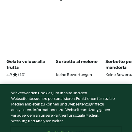
Gelato veloce alla
Sorbetto al melone
Sorbetto pe
frutta
mandorla
4.9
(13)
Keine Bewertungen
Keine Bewert
Wir verwenden Cookies, um Inhalte und den
Webseitenbesuch zu personalisieren, Funktionen für soziale
© Copyright 2026
Medien anbieten zu können und Webseitenzugriffe zu
analysieren. Informationen zur Webseitennutzung geben
Nutzungsbedingungen
wir außerdem an unsere Partner für soziale Medien,
Werbung und Analysen weiter.
Datenschutzrichtlinien
Disclaimer