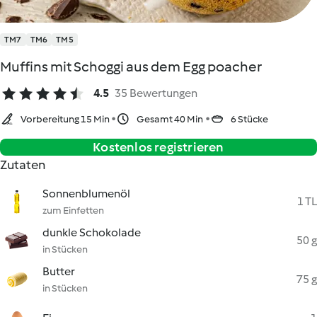
TM7
TM6
TM5
Muffins mit Schoggi aus dem Egg poacher
4.5
35 Bewertungen
Vorbereitung 15 Min
Gesamt 40 Min
6 Stücke
Kostenlos registrieren
Zutaten
Sonnenblumenöl
1 TL
zum Einfetten
dunkle Schokolade
50 g
in Stücken
Butter
75 g
in Stücken