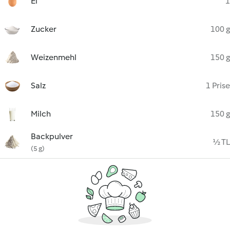
Ei
1
Zucker
100 g
Weizenmehl
150 g
Salz
1 Prise
Milch
150 g
Backpulver
½ TL
(5 g)