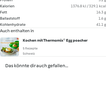
Kalorien
1376.8 kJ / 329.1 kcal
Fett
16.3 g
Ballaststoff
1.6 g
Kohlenhydrate
41.1 g
Auch enthalten in
Kochen mit Thermomix® Egg poacher
5 Rezepte
Schweiz
Das könnte dir auch gefallen...