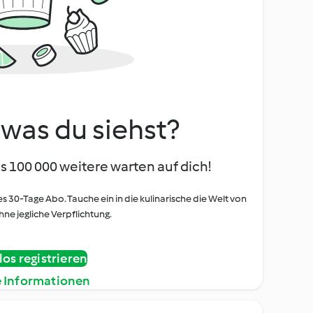
, was du siehst?
s 100 000 weitere warten auf dich!
es 30-Tage Abo. Tauche ein in die kulinarische die Welt von
ne jegliche Verpflichtung.
os registrieren
e Informationen