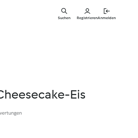
Zum
Hauptinha
Suchen
Registrieren
Anmelden
springen
Cheesecake-Eis
wertungen