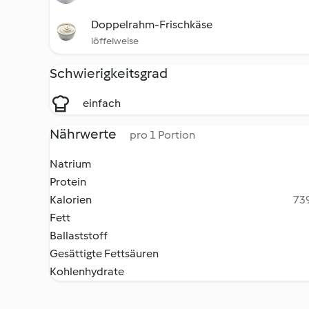
Doppelrahm-Frischkäse
löf­fel­wei­se
Schwierigkeitsgrad
einfach
Nährwerte
pro 1 Portion
Natrium
Protein
Kalorien
739
Fett
Ballaststoff
Gesättigte Fettsäuren
Kohlenhydrate