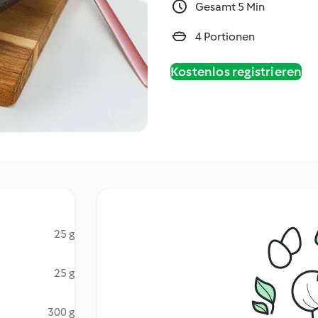
Gesamt 5 Min
4 Portionen
Kostenlos registrieren
25 g
25 g
300 g