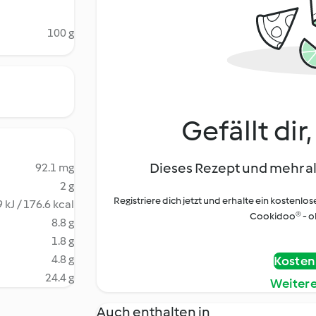
100 g
Gefällt dir
Dieses Rezept und mehr al
92.1 mg
2 g
Registriere dich jetzt und erhalte ein kostenlos
 kJ / 176.6 kcal
Cookidoo® - oh
8.8 g
1.8 g
4.8 g
Kostenl
24.4 g
Weiter
Auch enthalten in