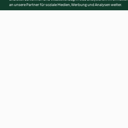
an unsere Partner für soziale Medien, Werbung und Analysen weiter.
Trüffelpasta
Vollkornspaghetti m
Erdnusssauce
4.6
(34)
3.8
(72)
© Copyright 2026
Nutzungsbedingungen
Datenschutzrichtlinien