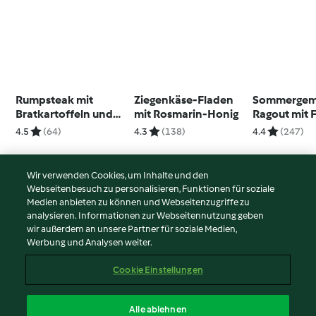
Rumpsteak mit
Ziegenkäse-Fladen
Sommergem
Bratkartoffeln und
mit Rosmarin-Honig
Ragout mit 
Kräuterbutter
Päckchen
4.5
(64)
4.3
(138)
4.4
(247)
Wir verwenden Cookies, um Inhalte und den
Webseitenbesuch zu personalisieren, Funktionen für soziale
© Copyright 2026
Medien anbieten zu können und Webseitenzugriffe zu
analysieren. Informationen zur Webseitennutzung geben
Nutzungsbedingungen
wir außerdem an unsere Partner für soziale Medien,
Werbung und Analysen weiter.
Datenschutzrichtlinien
Disclaimer
Cookie Einstellungen
Impressum
Cookies
Alle ablehnen