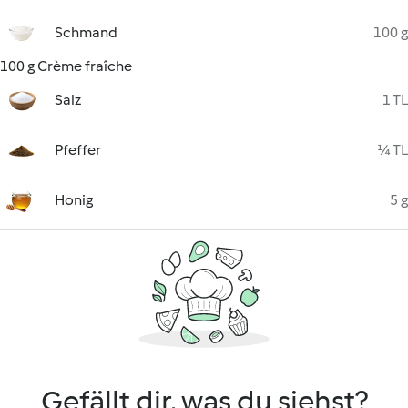
Schmand
100 g
100 g Crème fraîche
Salz
1 TL
Pfeffer
¼ TL
Honig
5 g
Gefällt dir, was du siehst?