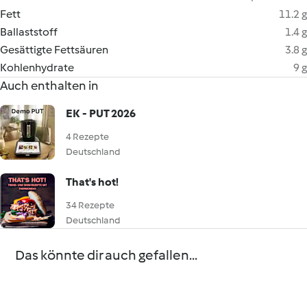
Fett
11.2 g
Ballaststoff
1.4 g
Gesättigte Fettsäuren
3.8 g
Kohlenhydrate
9 g
Auch enthalten in
EK - PUT 2026
4 Rezepte
Deutschland
That's hot!
34 Rezepte
Deutschland
Das könnte dir auch gefallen...