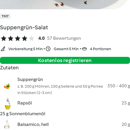
TM7
Suppengrün-Salat
4.0
57 Bewertungen
Vorbereitung 5 Min
Gesamt 5 Min
4 Portionen
Kostenlos registrieren
Zutaten
Suppengrün
350 - 400 g
z. B. 200 g Möhren, 100 g Sellerie und 50 g Porree
in Stücken (2-3 cm)
Rapsöl
25 g
25 g Sonnenblumenöl
Balsamico, hell
20 g