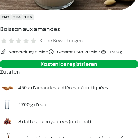
TM7
TM6
TM5
Boisson aux amandes
Keine Bewertungen
Vorbereitung 5 Min
Gesamt 1 Std. 20 Min
1500 g
Kostenlos registrieren
Zutaten
450 g d'amandes, entières, décortiquées
1700 g d'eau
8 dattes, dénoyautées (optional)