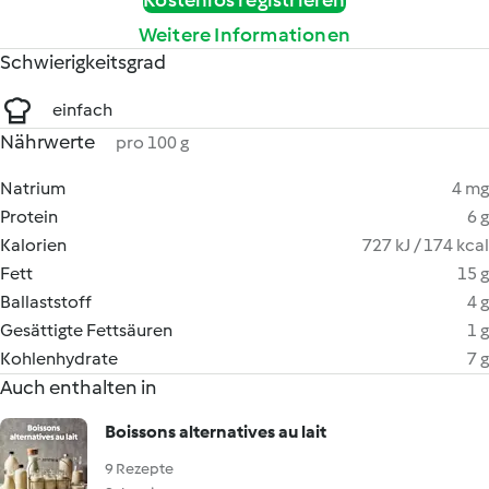
Kostenlos registrieren
Weitere Informationen
Schwierigkeitsgrad
einfach
Nährwerte
pro 100 g
Natrium
4 mg
Protein
6 g
Kalorien
727 kJ / 174 kcal
Fett
15 g
Ballaststoff
4 g
Gesättigte Fettsäuren
1 g
Kohlenhydrate
7 g
Auch enthalten in
Boissons alternatives au lait
9 Rezepte