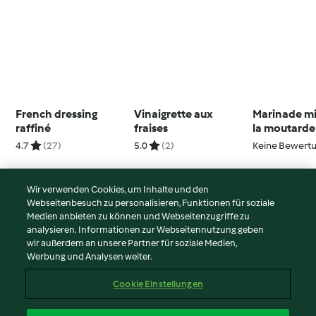
French dressing
Vinaigrette aux
Marinade mi
raffiné
fraises
la moutarde
4.7
(27)
5.0
(2)
Keine Bewert
Wir verwenden Cookies, um Inhalte und den
Webseitenbesuch zu personalisieren, Funktionen für soziale
© Copyright 2026
Medien anbieten zu können und Webseitenzugriffe zu
analysieren. Informationen zur Webseitennutzung geben
Nutzungsbedingungen
wir außerdem an unsere Partner für soziale Medien,
Werbung und Analysen weiter.
Datenschutzrichtlinien
Disclaimer
Cookie Einstellungen
Impressum