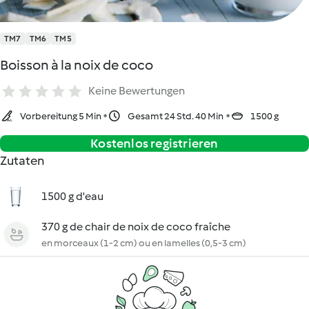
TM7
TM6
TM5
Boisson à la noix de coco
Keine Bewertungen
Vorbereitung 5 Min
Gesamt 24 Std. 40 Min
1500 g
Kostenlos registrieren
Zutaten
1500 g d'eau
370 g de chair de noix de coco fraîche
en morceaux (1-2 cm) ou en lamelles (0,5-3 cm)