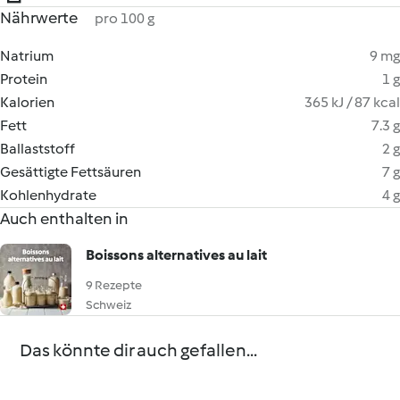
Nährwerte
pro 100 g
Natrium
9 mg
Protein
1 g
Kalorien
365 kJ / 87 kcal
Fett
7.3 g
Ballaststoff
2 g
Gesättigte Fettsäuren
7 g
Kohlenhydrate
4 g
Auch enthalten in
Boissons alternatives au lait
9 Rezepte
Schweiz
Das könnte dir auch gefallen...