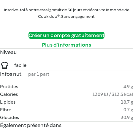
Inscrive-toi à notre essai gratuit de 30 jours et découvre le monde de
Cookidoo®. Sans engagement.
Créer un compte gratuitement
Plus d’informations
Niveau
facile
Infos nut.
par 1 part
Protides
4.9 g
Calories
1309 kJ / 313.5 kcal
Lipides
18.7 g
Fibre
0.7 g
Glucides
30.9 g
Également présenté dans