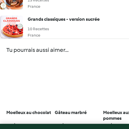
23 Recettes
France
Grands classiques - version sucrée
10 Recettes
France
Tu pourrais aussi aimer...
Moelleux au chocolat
Gâteau marbré
Moelleux au
pommes
4.3
(1K)
4.5
(1.2K)
4.7
(4.8K)