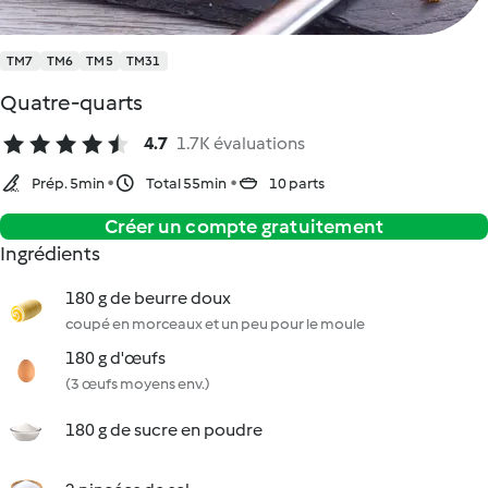
TM7
TM6
TM5
TM31
Quatre-quarts
4.7
1.7K évaluations
Prép. 5min
Total 55min
10 parts
Créer un compte gratuitement
Ingrédients
180 g de beurre doux
coupé en morceaux et un peu pour le moule
180 g d'œufs
(3 œufs moyens env.)
180 g de sucre en poudre