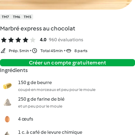
TM7
TM6
TM5
Marbré express au chocolat
4.0
960 évaluations
Prép. 5min
Total 45min
8 parts
Créer un compte gratuitement
Ingrédients
150 g de beurre
coupé en morceaux et peu pour le moule
250 g de farine de blé
et un peu pour le moule
4 œufs
1 c. à café de levure chimique