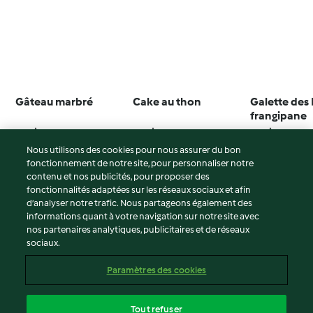
Gâteau marbré
Cake au thon
Galette des 
frangipane
4.5
(1.2K)
4.4
(464)
3.9
(818)
Nous utilisons des cookies pour nous assurer du bon
fonctionnement de notre site, pour personnaliser notre
contenu et nos publicités, pour proposer des
fonctionnalités adaptées sur les réseaux sociaux et afin
© Copyright 2026
d’analyser notre trafic. Nous partageons également des
informations quant à votre navigation sur notre site avec
Conditions d'utilisation
nos partenaires analytiques, publicitaires et de réseaux
sociaux.
Politique de confidentialité
Non-responsabilité
Paramètres des cookies
Mentions légales
Cookies
Tout refuser