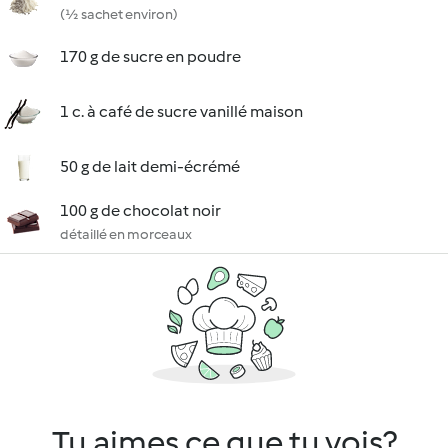
(½ sachet environ)
170 g de sucre en poudre
1 c. à café de sucre vanillé maison
50 g de lait demi-écrémé
100 g de chocolat noir
détaillé en morceaux
Tu aimes ce que tu vois?