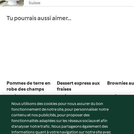
Suisse
Tu pourrais aussi aimer...
Pommes de terre en
Dessert express aux
Brownies au
robe des champs
fraises
5.0
(3)
4.3
(35)
3.4
(12)
Nous utilisons des cookies pour nous assurer du bon
fonctionnement de notre site, pour personnaliser notre
contenu et nos publicités, pour proposer des
fonctionnalités adaptées sur les réseaux sociaux et afin
© Copyright 2026
d’analyser notre trafic. Nous partageons également des
informations quant à votre navigation sur notre site avec