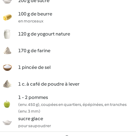
200 g de sucre
100 g de beurre
en morceaux
120 g de yogourt nature
170 g de farine
1 pincée de sel
1 c. à café de poudre à lever
1 - 2 pommes
(env. 450 g), coupées en quartiers, épépinées, en tranches
(env. 3 mm)
sucre glace
pour saupoudrer