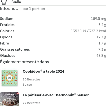
facile
Infos nut.
par 1 portion
Sodium
189.5 mg
Protides
5.2 g
Calories
1352.1 kJ / 323.2 kcal
Lipides
12.7 g
Fibre
1.7 g
Graisses saturées
7.3 g
Glucides
48.8 g
Également présenté dans
Cookidoo® à table 2024
10 Recettes
Suisse
La pâtisserie avec Thermomix® Sensor
22 Recettes