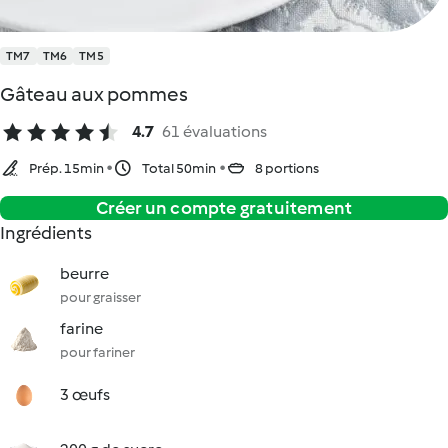
TM7
TM6
TM5
Gâteau aux pommes
4.7
61 évaluations
Prép. 15min
Total 50min
8 portions
Créer un compte gratuitement
Ingrédients
beurre
pour graisser
farine
pour fariner
3 œufs