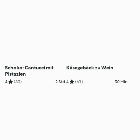
Schoko-Cantucci mit
Käsegebäck zu Wein
Pistazien
4
(83)
2 Std.
4
(61)
30 Min