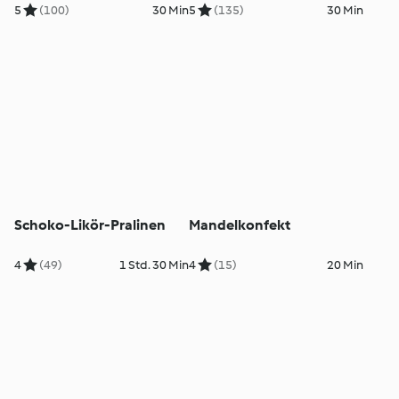
5
(100)
30 Min
5
(135)
30 Min
Schoko-Likör-Pralinen
Mandelkonfekt
4
(49)
1 Std. 30 Min
4
(15)
20 Min