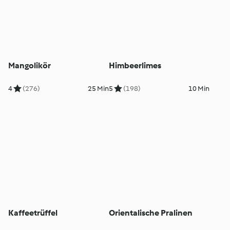
Mangolikör
Himbeerlimes
4
(276)
25 Min
5
(198)
10 Min
Kaffeetrüffel
Orientalische Pralinen