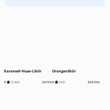
Karamell-Nuss-Likör
Orangenlikör
5
(1.8K)
20 Min
4
(44)
504 Std.