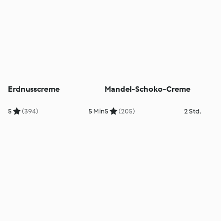
Erdnusscreme
Mandel-Schoko-Creme
5
(394)
5 Min
5
(205)
2 Std.