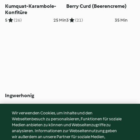
Kumquat-Karambole-
Berry Curd (Beerencreme)
Konfitüre
5
(26)
25 Min
3
(21)
35 Min
Ingwerhonig
5
(63)
10 Min
Wir verwenden Cookies, um Inhalte und den
Webseitenbesuch zu personalisieren, Funktionen für soziale
© Copyright 2026
Medien anbieten zu können und Webseitenzugriffe zu
analysieren. Informationen zur Webseitennutzung geben
Nutzungsbedingungen
wir außerdem an unsere Partner für soziale Medien,