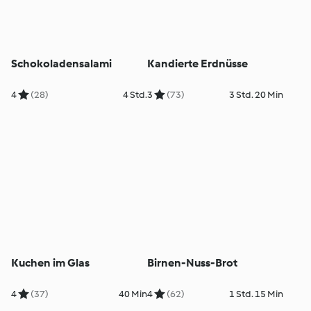
Schokoladensalami
Kandierte Erdnüsse
4
(28)
4 Std.
3
(73)
3 Std. 20 Min
Kuchen im Glas
Birnen-Nuss-Brot
4
(37)
40 Min
4
(62)
1 Std. 15 Min