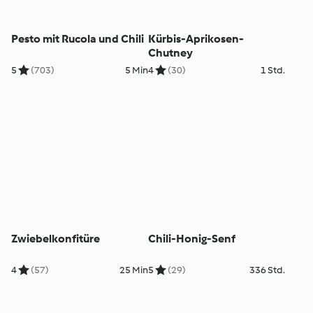
Pesto mit Rucola und Chili
Kürbis-Aprikosen-
Chutney
5
(703)
5 Min
4
(30)
1 Std.
Zwiebelkonfitüre
Chili-Honig-Senf
4
(57)
25 Min
5
(29)
336 Std.