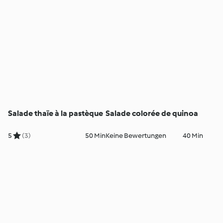
Salade thaïe à la pastèque
Salade colorée de quinoa
5
(3)
50 Min
Keine Bewertungen
40 Min