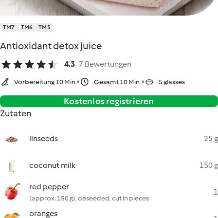
TM7
TM6
TM5
Antioxidant detox juice
4.3
7 Bewertungen
Vorbereitung 10 Min
Gesamt 10 Min
5 glasses
Kostenlos registrieren
Zutaten
linseeds
25 g
coconut milk
150 g
red pepper
1
(approx. 150 g), deseeded, cut in pieces
oranges