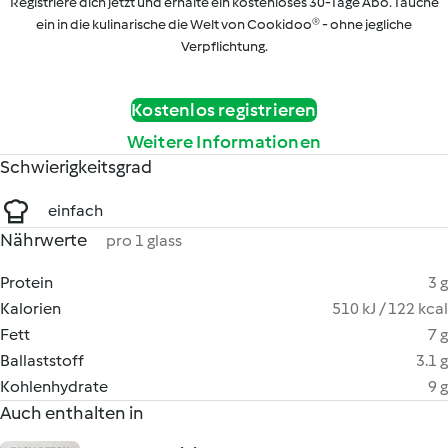
Registriere dich jetzt und erhalte ein kostenloses 30-Tage Abo. Tauche
ein in die kulinarische die Welt von Cookidoo® - ohne jegliche
Verpflichtung.
Kostenlos registrieren
Weitere Informationen
Schwierigkeitsgrad
einfach
Nährwerte
pro 1 glass
Protein
3 g
Kalorien
510 kJ / 122 kcal
Fett
7 g
Ballaststoff
3.1 g
Kohlenhydrate
9 g
Auch enthalten in