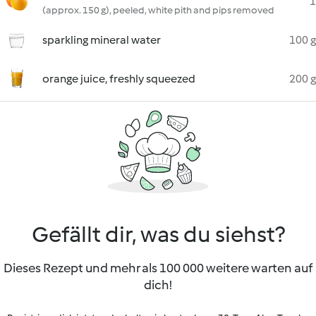
1
(approx. 150 g), peeled, white pith and pips removed
sparkling mineral water
100 g
orange juice, freshly squeezed
200 g
Gefällt dir, was du siehst?
Dieses Rezept und mehr als 100 000 weitere warten auf
dich!