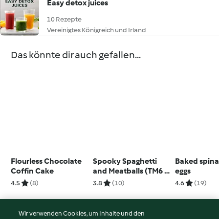
Easy detox juices
10 Rezepte
Vereinigtes Königreich und Irland
Das könnte dir auch gefallen...
Flourless Chocolate
Spooky Spaghetti
Baked spin
Coffin Cake
and Meatballs (TM6 &
eggs
TM5)
4.5
(8)
3.8
(10)
4.6
(19)
Wir verwenden Cookies, um Inhalte und den