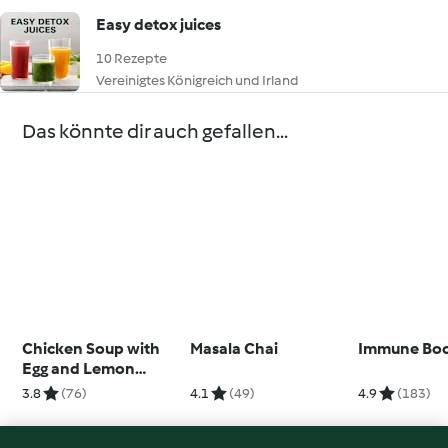
Easy detox juices
10 Rezepte
Vereinigtes Königreich und Irland
Das könnte dir auch gefallen...
Chicken Soup with
Masala Chai
Immune Boo
Egg and Lemon
(Avgolemono)
3.8
(76)
4.1
(49)
4.9
(183)