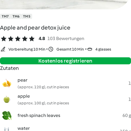
TM7
TM6
TM5
Apple and pear detox juice
4.8
103 Bewertungen
Vorbereitung 10 Min
Gesamt 10 Min
4 glasses
Kostenlos registrieren
Zutaten
pear
1
(approx. 120 g), cut in pieces
apple
1
(approx. 100 g), cut in pieces
fresh spinach leaves
60 g
water