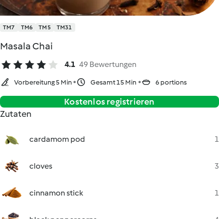
TM7
TM6
TM5
TM31
Masala Chai
4.1
49 Bewertungen
Vorbereitung 5 Min
Gesamt 15 Min
6 portions
Kostenlos registrieren
Zutaten
cardamom pod
1
cloves
3
cinnamon stick
1