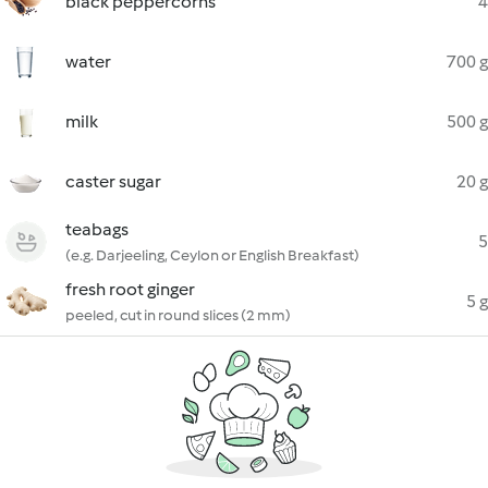
black peppercorns
4
water
700 g
milk
500 g
caster sugar
20 g
teabags
5
(e.g. Darjeeling, Ceylon or English Breakfast)
fresh root ginger
5 g
peeled, cut in round slices (2 mm)