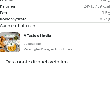
Kalorien
249 kJ / 59 kcal
Fett
1.5 g
Kohlenhydrate
8.37 g
Auch enthalten in
A Taste of India
72 Rezepte
Vereinigtes Königreich und Irland
Das könnte dir auch gefallen...