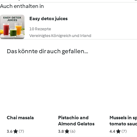
Auch enthalten in
Easy detox juices
10 Rezepte
Vereinigtes Königreich und Irland
Das könnte dir auch gefallen...
Chai masala
Pistachio and
Mussels in s
Almond Gelatos
tomato sau
3.6
(7)
3.8
(6)
4.4
(7)