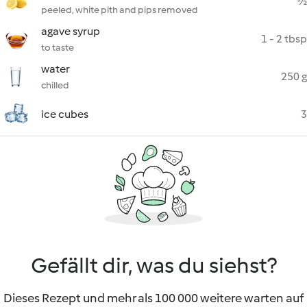
½
peeled, white pith and pips removed
agave syrup
1 - 2 tbsp
to taste
water
250 g
chilled
ice cubes
3
Gefällt dir, was du siehst?
Dieses Rezept und mehr als 100 000 weitere warten auf