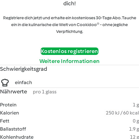
dich!
Registriere dich jetzt und erhalte ein kostenloses 30-Tage Abo. Tauche
ein in die kulinarische die Welt von Cookidoo® - ohne jegliche
Verpflichtung.
Kostenlos registrieren
Weitere Informationen
Schwierigkeitsgrad
einfach
Nährwerte
pro 1 glass
Protein
1 g
Kalorien
250 kJ / 60 kcal
Fett
0 g
Ballaststoff
1.9 g
Kohlenhydrate
12 g