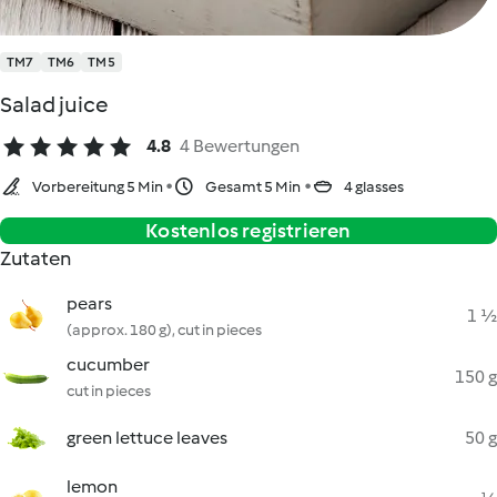
TM7
TM6
TM5
Salad juice
4.8
4 Bewertungen
Vorbereitung 5 Min
Gesamt 5 Min
4 glasses
Kostenlos registrieren
Zutaten
pears
1 ½
(approx. 180 g), cut in pieces
cucumber
150 g
cut in pieces
green lettuce leaves
50 g
lemon