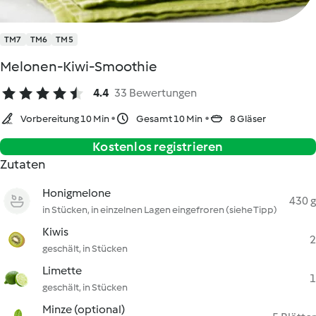
TM7
TM6
TM5
Melonen-Kiwi-Smoothie
4.4
33 Bewertungen
Vorbereitung 10 Min
Gesamt 10 Min
8 Gläser
Kostenlos registrieren
Zutaten
Honigmelone
430 g
in Stücken, in einzelnen Lagen eingefroren (siehe Tipp)
Kiwis
2
geschält, in Stücken
Limette
1
geschält, in Stücken
Minze (optional)