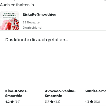
Auch enthalten in
Eiskalte Smoothies
11 Rezepte
Deutschland
Das könnte dir auch gefallen...
Kiba-Kokos-
Avocado-Vanille-
Sunrise-Sm
Smoothie
Smoothie
4.2
(19)
3.7
(32)
4.3
(52)