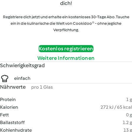
dich!
Registriere dich jetzt und erhalte ein kostenloses 30-Tage Abo. Tauche
ein in die kulinarische die Welt von Cookidoo® - ohne jegliche
Verpflichtung.
Kostenlos registrieren
Weitere Informationen
Schwierigkeitsgrad
einfach
Nährwerte
pro 1 Glas
Protein
1 g
Kalorien
272 kJ / 65 kcal
Fett
0 g
Ballaststoff
1.2 g
Kohlenhydrate
13 g