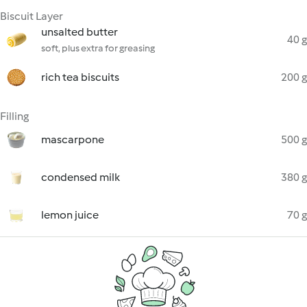
Biscuit Layer
unsalted butter
40 g
soft, plus extra for greasing
rich tea biscuits
200 g
Filling
mascarpone
500 g
condensed milk
380 g
lemon juice
70 g