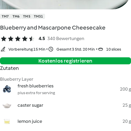
TM7
TM6
TM5
TM31
Blueberry and Mascarpone Cheesecake
4.5
340 Bewertungen
Vorbereitung 15 Min
Gesamt 3 Std. 20 Min
10 slices
Kostenlos registrieren
Zutaten
Blueberry Layer
fresh blueberries
200 g
plus extra for serving
caster sugar
25 g
lemon juice
20 g