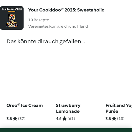
Your Cookidoo® 2025: Sweetaholic
10 Rezepte
Vereinigtes Königreich und Irland
Das könnte dir auch gefallen...
Oreo® Ice Cream
Strawberry
Fruit and Y
Lemonade
Purée
3.8
(37)
4.6
(61)
3.8
(13)