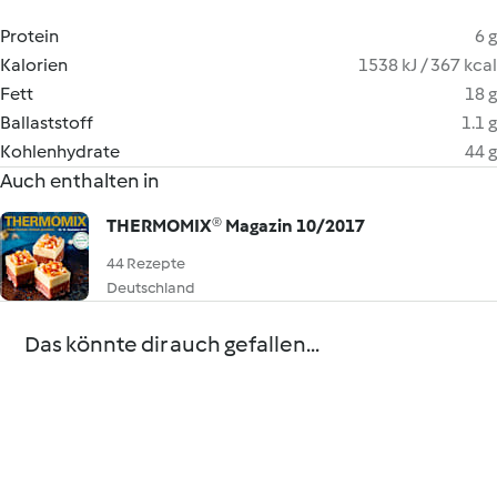
Protein
6 g
Kalorien
1538 kJ / 367 kcal
Fett
18 g
Ballaststoff
1.1 g
Kohlenhydrate
44 g
Auch enthalten in
THERMOMIX® Magazin 10/2017
44 Rezepte
Deutschland
Das könnte dir auch gefallen...