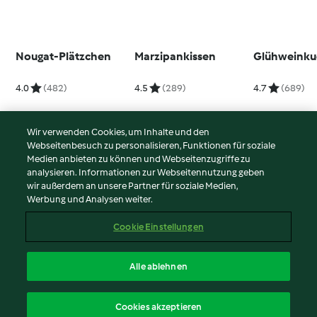
Nougat-Plätzchen
Marzipankissen
Glühweink
4.0
(482)
4.5
(289)
4.7
(689)
Wir verwenden Cookies, um Inhalte und den
Webseitenbesuch zu personalisieren, Funktionen für soziale
© Copyright 2026
Medien anbieten zu können und Webseitenzugriffe zu
analysieren. Informationen zur Webseitennutzung geben
Nutzungsbedingungen
wir außerdem an unsere Partner für soziale Medien,
Werbung und Analysen weiter.
Datenschutzrichtlinien
Disclaimer
Cookie Einstellungen
Impressum
Cookies
Alle ablehnen
Inhalt melden
Deutsch
Cookies akzeptieren