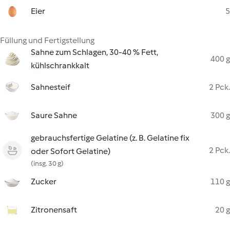
Eier
5
Füllung und Fertigstellung
Sahne zum Schlagen, 30-40 % Fett,
400 g
kühlschrankkalt
Sahnesteif
2 Pck.
Saure Sahne
300 g
gebrauchsfertige Gelatine (z. B. Gelatine fix
2 Pck.
oder Sofort Gelatine)
(insg. 30 g)
Zucker
110 g
Zitronensaft
20 g