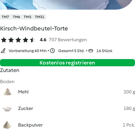
TM7
TM6
TM5
TM31
Kirsch-Windbeutel-Torte
4.6
707 Bewertungen
Vorbereitung 40 Min
Gesamt 5 Std.
16 Stück
Kostenlos registrieren
Zutaten
Boden
Mehl
200 g
Zucker
180 g
Backpulver
1 Pck.