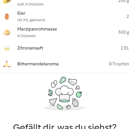
200 g
kalt, in Stücken
Eier
2
(Kl. M), getrennt
Marzipanrohmasse
300 g
in Stücken
Zitronensaft
2 EL
Bittermandelaroma
8 Tropfen
Gefällt dir, was du siehst?