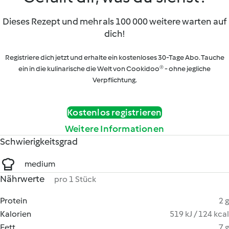
Dieses Rezept und mehr als 100 000 weitere warten auf
dich!
Registriere dich jetzt und erhalte ein kostenloses 30-Tage Abo. Tauche
ein in die kulinarische die Welt von Cookidoo® - ohne jegliche
Verpflichtung.
Kostenlos registrieren
Weitere Informationen
Schwierigkeitsgrad
medium
Nährwerte
pro 1 Stück
Protein
2 g
Kalorien
519 kJ / 124 kcal
Fett
7 g