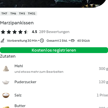
TM7
TM6
TM5
TM31
Marzipankissen
4.5
289 Bewertungen
Vorbereitung 30 Min
Gesamt 2 Std.
40 Stück
Kostenlos registrieren
Zutaten
Mehl
300 g
und etwas mehr zum Bearbeiten
Puderzucker
120 g
Salz
1 Prise
Butter