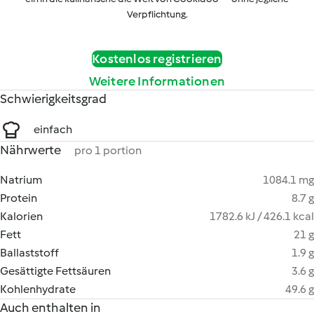
Verpflichtung.
Kostenlos registrieren
Weitere Informationen
Schwierigkeitsgrad
einfach
Nährwerte
pro 1 portion
Natrium
1084.1 mg
Protein
8.7 g
Kalorien
1782.6 kJ / 426.1 kcal
Fett
21 g
Ballaststoff
1.9 g
Gesättigte Fettsäuren
3.6 g
Kohlenhydrate
49.6 g
Auch enthalten in