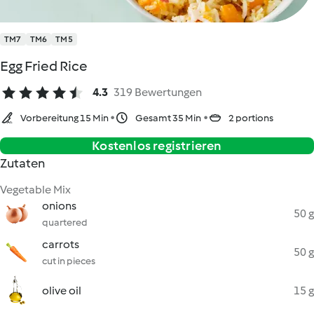
TM7
TM6
TM5
Egg Fried Rice
4.3
319 Bewertungen
Vorbereitung 15 Min
Gesamt 35 Min
2 portions
Kostenlos registrieren
Zutaten
Vegetable Mix
onions
50 g
quartered
carrots
50 g
cut in pieces
olive oil
15 g