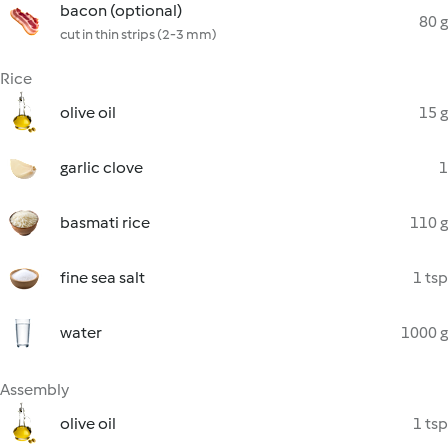
bacon (optional)
80 g
cut in thin strips (2-3 mm)
Rice
olive oil
15 g
garlic clove
1
basmati rice
110 g
fine sea salt
1 tsp
water
1000 g
Assembly
olive oil
1 tsp