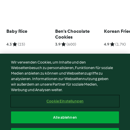
Baby Rice
Ben's Chocolate
Korean Frie
Cookies
4.3
(23)
3.9
(600)
4.9
(1.7K)
Wir verwenden Cookies, um Inhalte und den
Webseitenbesuch zu personalisieren, Funktionen für soziale
© Copyright 2026
Medien anbieten zu können und Webseitenzugriffe zu
analysieren. Informationen zur Webseitennutzung geben
Nutzungsbedingungen
wir außerdem an unsere Partner für soziale Medien,
Werbung und Analysen weiter.
Datenschutzrichtlinien
Disclaimer
Cookie Einstellungen
Impressum
Cookies
Alle ablehnen
Inhalt melden