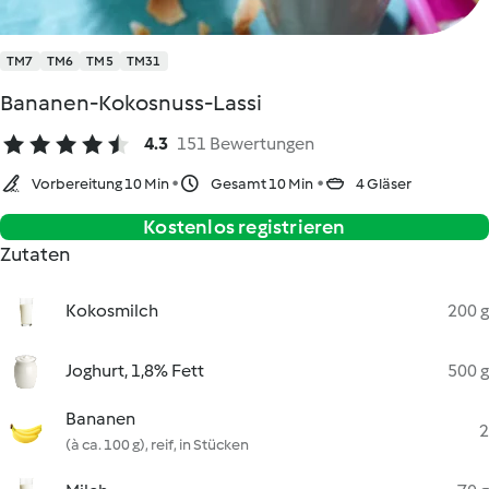
TM7
TM6
TM5
TM31
Bananen-Kokosnuss-Lassi
4.3
151 Bewertungen
Vorbereitung 10 Min
Gesamt 10 Min
4 Gläser
Kostenlos registrieren
Zutaten
Kokosmilch
200 g
Joghurt, 1,8% Fett
500 g
Bananen
2
(à ca. 100 g), reif, in Stücken