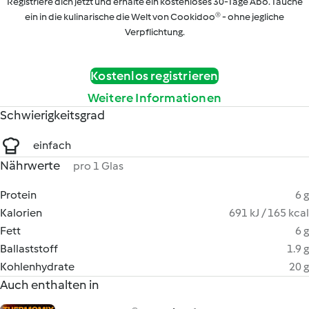
Registriere dich jetzt und erhalte ein kostenloses 30-Tage Abo. Tauche
ein in die kulinarische die Welt von Cookidoo® - ohne jegliche
Verpflichtung.
Kostenlos registrieren
Weitere Informationen
Schwierigkeitsgrad
einfach
Nährwerte
pro 1 Glas
Protein
6 g
Kalorien
691 kJ / 165 kcal
Fett
6 g
Ballaststoff
1.9 g
Kohlenhydrate
20 g
Auch enthalten in