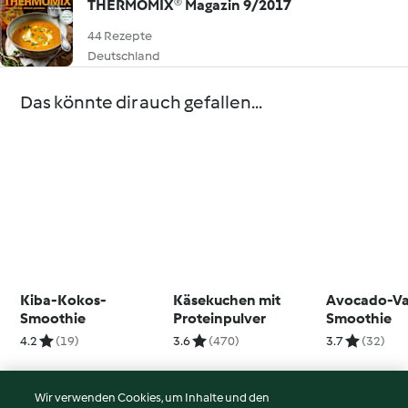
THERMOMIX® Magazin 9/2017
44 Rezepte
Deutschland
Das könnte dir auch gefallen...
Kiba-Kokos-
Käsekuchen mit
Avocado-Va
Smoothie
Proteinpulver
Smoothie
4.2
(19)
3.6
(470)
3.7
(32)
Wir verwenden Cookies, um Inhalte und den