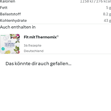
Kalorien
1158 kJ / 276 kcal
Fett
5 g
Ballaststoff
8.2 g
Kohlenhydrate
43 g
Auch enthalten in
Fit mit Thermomix®
36 Rezepte
Deutschland
Das könnte dir auch gefallen...