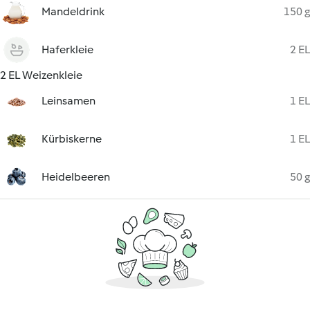
Mandeldrink
150 g
Haferkleie
2 EL
2 EL Weizenkleie
Leinsamen
1 EL
Kürbiskerne
1 EL
Heidelbeeren
50 g