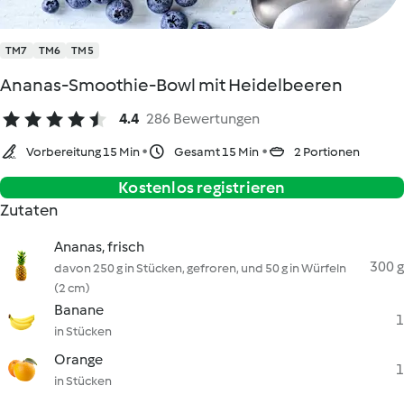
TM7
TM6
TM5
Ananas-Smoothie-Bowl mit Heidelbeeren
4.4
286 Bewertungen
Vorbereitung 15 Min
Gesamt 15 Min
2 Portionen
Kostenlos registrieren
Zutaten
Ananas, frisch
300 g
davon 250 g in Stücken, gefroren, und 50 g in Würfeln
(2 cm)
Banane
1
in Stücken
Orange
1
in Stücken