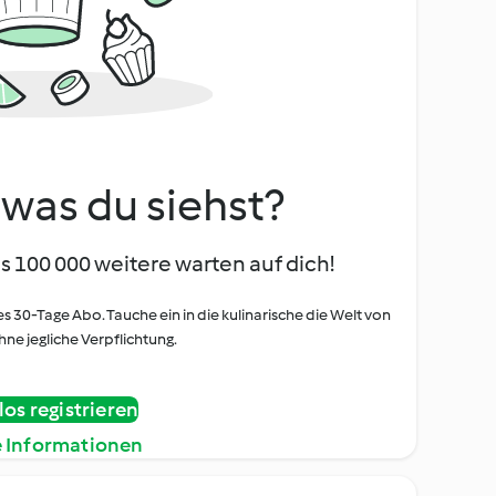
, was du siehst?
s 100 000 weitere warten auf dich!
es 30-Tage Abo. Tauche ein in die kulinarische die Welt von
ne jegliche Verpflichtung.
os registrieren
e Informationen