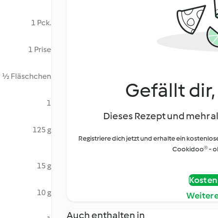
1 Pck.
1 Prise
½ Fläschchen
Gefällt dir
1
Dieses Rezept und mehr al
125 g
Registriere dich jetzt und erhalte ein kostenlos
Cookidoo® - oh
15 g
Kostenl
10 g
Weiter
Auch enthalten in