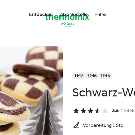
Entdecken
Abo Vorteile
Hilfe
TM7
TM6
TM5
Schwarz-W
3.6
224 B
Vorbereitung 1 Std.