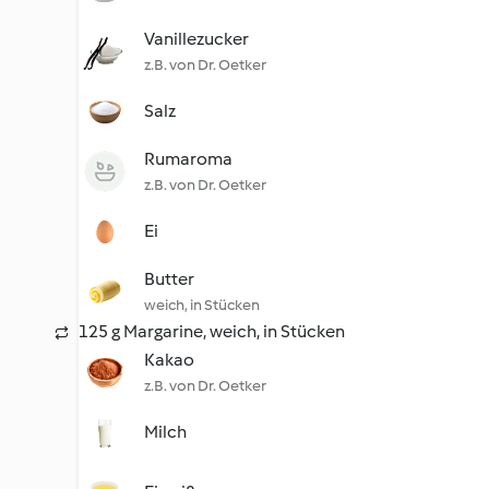
Vanillezucker
z.B. von Dr. Oetker
Salz
Rumaroma
z.B. von Dr. Oetker
Ei
Butter
weich, in Stücken
125 g Margarine, weich, in Stücken
Kakao
z.B. von Dr. Oetker
Milch