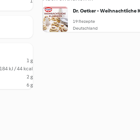
1
Dr. Oetker - Weihnachtliche K
19 Rezepte
Deutschland
1 g
184 kJ / 44 kcal
2 g
6 g