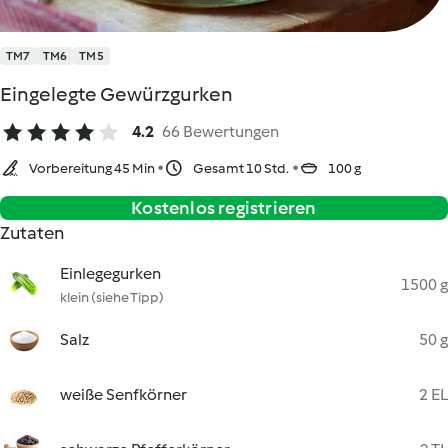
TM7
TM6
TM5
Eingelegte Gewürzgurken
4.2
66 Bewertungen
Vorbereitung 45 Min
Gesamt 10 Std.
100 g
Kostenlos registrieren
Zutaten
Einlegegurken
1500 g
klein (siehe Tipp)
Salz
50 g
weiße Senfkörner
2 EL