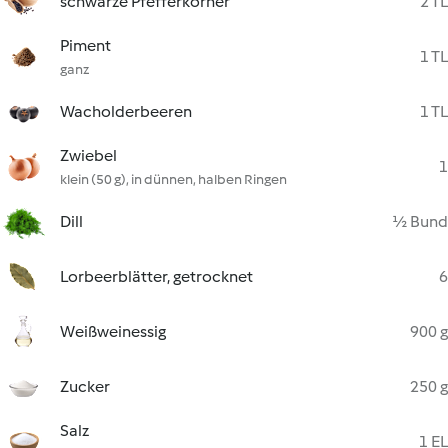
schwarze Pfefferkörner
2 TL
Piment
1 TL
ganz
Wacholderbeeren
1 TL
Zwiebel
1
klein (50 g), in dünnen, halben Ringen
Dill
½ Bund
Lorbeerblätter, getrocknet
6
Weißweinessig
900 g
Zucker
250 g
Salz
1 EL