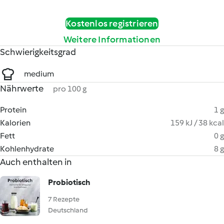
Kostenlos registrieren
Weitere Informationen
Schwierigkeitsgrad
medium
Nährwerte
pro 100 g
Protein
1 g
Kalorien
159 kJ / 38 kcal
Fett
0 g
Kohlenhydrate
8 g
Auch enthalten in
Probiotisch
7 Rezepte
Deutschland