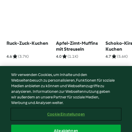
Ruck-Zuck-Kuchen
Apfel-Zimt-Muffins
Schoko-Kir
mit Streuseln
Kuchen
4.6
(3.7K)
4.0
(1.1K)
4.7
(5.6K)
Wir verwenden Cookies, um Inhalte und den
Webseitenbesuch zu personalisieren, Funktionen für soziale
© Copyright 2026
Medien anbieten zu können und Webseitenzugriffe zu
analysieren. Informationen zur Webseitennutzung geben
Nutzungsbedingungen
wir außerdem an unsere Partner für soziale Medien,
Werbung und Analysen weiter.
Datenschutzrichtlinien
Disclaimer
Cookie Einstellungen
Impressum
Cookies
Alle ablehnen