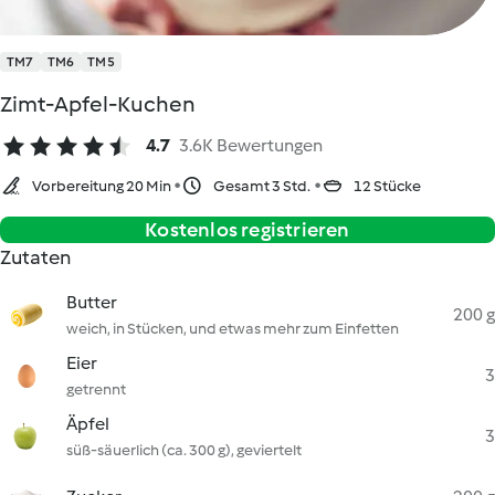
TM7
TM6
TM5
Zimt-Apfel-Kuchen
4.7
3.6K Bewertungen
Vorbereitung 20 Min
Gesamt 3 Std.
12 Stücke
Kostenlos registrieren
Zutaten
Butter
200 g
weich, in Stücken, und etwas mehr zum Einfetten
Eier
3
getrennt
Äpfel
3
süß-säuerlich (ca. 300 g), geviertelt