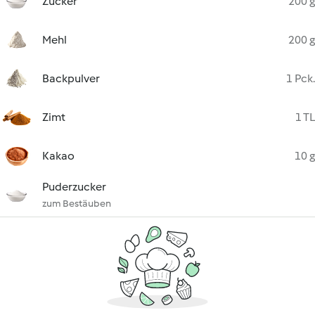
Zucker
200 g
Mehl
200 g
Backpulver
1 Pck.
Zimt
1 TL
Kakao
10 g
Puderzucker
zum Bestäuben