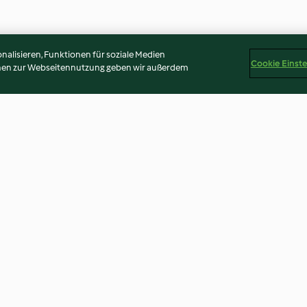
alisieren, Funktionen für soziale Medien
Cookie Einst
onen zur Webseitennutzung geben wir außerdem
Schneemann Cake Pops
Hexenfinger
3.1
(27)
4.4
(314)