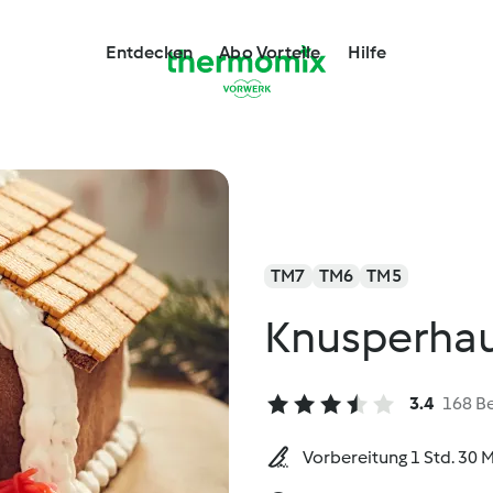
Entdecken
Abo Vorteile
Hilfe
TM7
TM6
TM5
Knusperha
3.4
168 B
Vorbereitung 1 Std. 30 