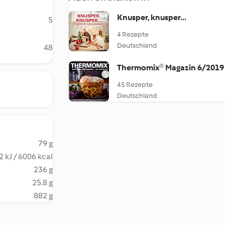
Knusper, knusper...
5
4 Rezepte
Deutschland
48
Thermomix® Magazin 6/2019
45 Rezepte
Deutschland
79 g
 kJ / 6006 kcal
236 g
25.8 g
882 g