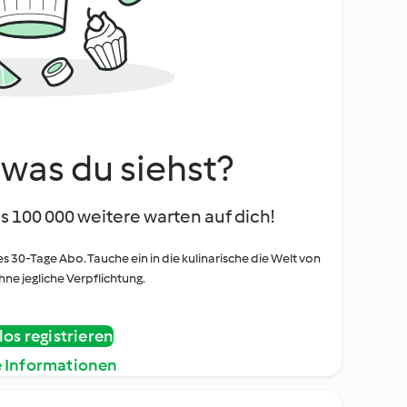
, was du siehst?
s 100 000 weitere warten auf dich!
es 30-Tage Abo. Tauche ein in die kulinarische die Welt von
ne jegliche Verpflichtung.
os registrieren
e Informationen