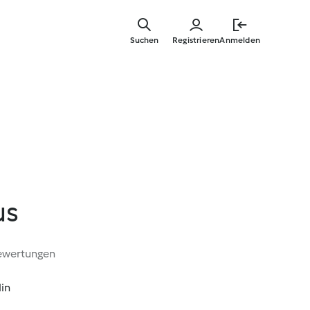
Zum
Hauptinha
Suchen
Registrieren
Anmelden
springen
us
ewertungen
Min