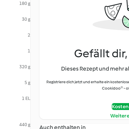
180 g
30 g
2
Gefällt dir
1
320 g
Dieses Rezept und mehr al
Registriere dich jetzt und erhalte ein kostenlos
5 g
Cookidoo® - oh
1 EL
Kostenl
Weiter
440 g
Auch enthalten in