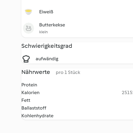
Eiweiß
Butterkekse
klein
Schwierigkeitsgrad
aufwändig
Nährwerte
pro 1 Stück
Protein
Kalorien
25152
Fett
Ballaststoff
Kohlenhydrate