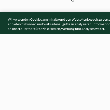
Wir verwenden Cookies, um Inhalte und den Webseitenbesuch zu person
anbieten zu können und Webseitenzugriffe zu analysieren. Informati
an unsere Partner für soziale Medien, Werbung und Analysen weiter.
Orangeneis am Stiel
Backmischung für
Tassenkuchen
2.5
(89)
3.6
(167)
© Copyright 2026