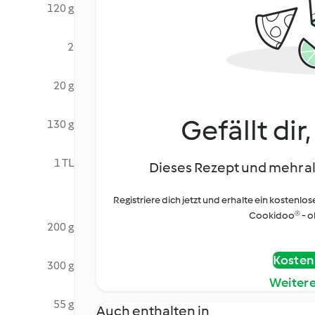
120 g
2
20 g
Gefällt dir
130 g
1 TL
Dieses Rezept und mehr al
Registriere dich jetzt und erhalte ein kostenlos
Cookidoo® - oh
200 g
Kostenl
300 g
Weiter
55 g
Auch enthalten in