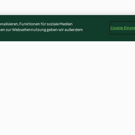
alisieren, Funktionen für soziale Medien
Cookie Einst
onen zur Webseitennutzung geben wir außerdem
Spinnennetz-Muffins
Haselnuss-Scho
3.9
(59)
3.8
(150)