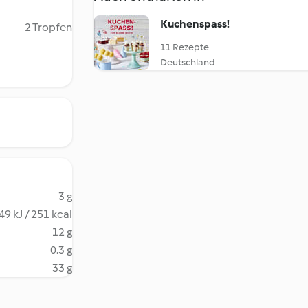
Kuchenspass!
2 Tropfen
11 Rezepte
Deutschland
3 g
49 kJ / 251 kcal
12 g
0.3 g
33 g