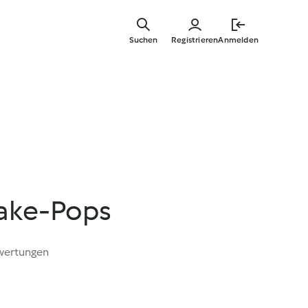
Zum
Hauptinha
Suchen
Registrieren
Anmelden
springen
ake-Pops
wertungen