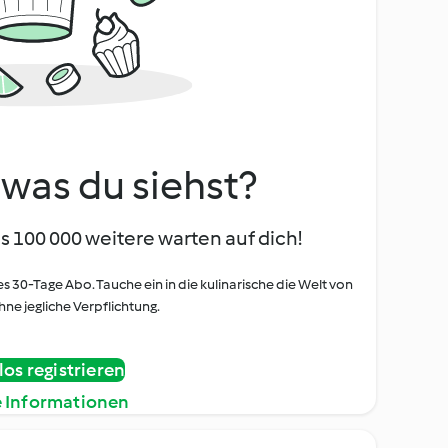
, was du siehst?
s 100 000 weitere warten auf dich!
es 30-Tage Abo. Tauche ein in die kulinarische die Welt von
ne jegliche Verpflichtung.
os registrieren
e Informationen