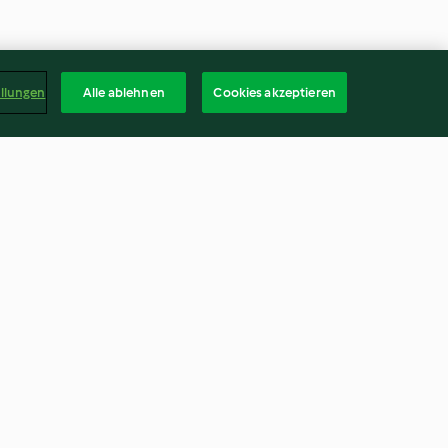
ellungen
Alle ablehnen
Cookies akzeptieren
koladen-Torte
Herz-Kastenkuchen
3.6
(78)