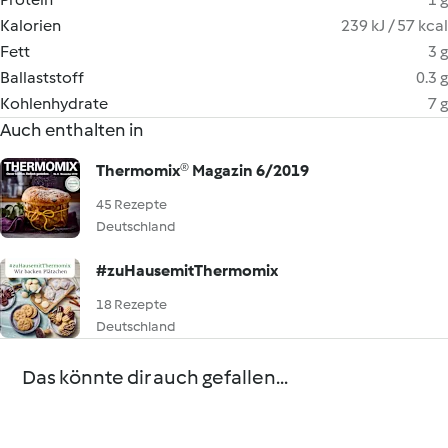
Kalorien
239 kJ / 57 kcal
Fett
3 g
Ballaststoff
0.3 g
Kohlenhydrate
7 g
Auch enthalten in
Thermomix® Magazin 6/2019
45 Rezepte
Deutschland
#zuHausemitThermomix
18 Rezepte
Deutschland
Das könnte dir auch gefallen...