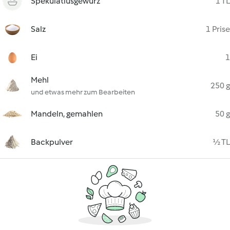
Spekulatiusgewürz
1 TL
Salz
1 Prise
Ei
1
Mehl
250 g
und etwas mehr zum Bearbeiten
Mandeln, gemahlen
50 g
Backpulver
½ TL