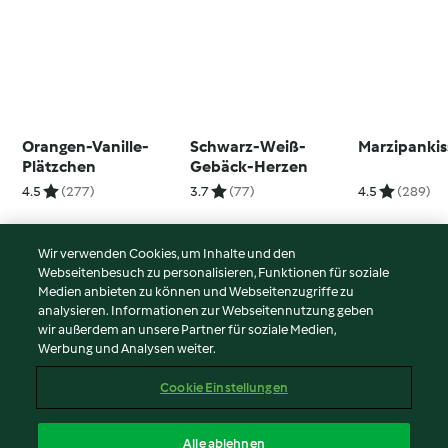
Orangen-Vanille-
Schwarz-Weiß-
Marzipanki
Plätzchen
Gebäck-Herzen
4.5
(277)
3.7
(77)
4.5
(289)
Wir verwenden Cookies, um Inhalte und den
Webseitenbesuch zu personalisieren, Funktionen für soziale
© Copyright 2026
Medien anbieten zu können und Webseitenzugriffe zu
analysieren. Informationen zur Webseitennutzung geben
Nutzungsbedingungen
wir außerdem an unsere Partner für soziale Medien,
Werbung und Analysen weiter.
Datenschutzrichtlinien
Disclaimer
Cookie Einstellungen
Impressum
Cookies
Alle ablehnen