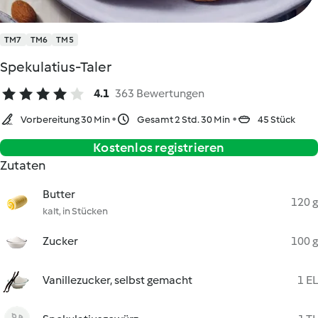
TM7
TM6
TM5
Spekulatius-Taler
4.1
363 Bewertungen
Vorbereitung 30 Min
Gesamt 2 Std. 30 Min
45 Stück
Kostenlos registrieren
Zutaten
Butter
120 g
kalt, in Stücken
Zucker
100 g
Vanillezucker, selbst gemacht
1 EL