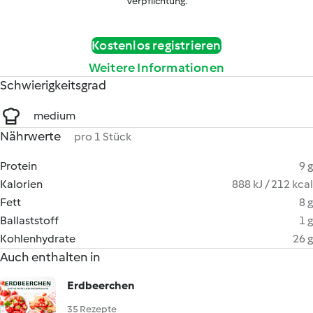
Verpflichtung.
Kostenlos registrieren
Weitere Informationen
Schwierigkeitsgrad
medium
Nährwerte
pro 1 Stück
Protein
9 g
Kalorien
888 kJ / 212 kcal
Fett
8 g
Ballaststoff
1 g
Kohlenhydrate
26 g
Auch enthalten in
Erdbeerchen
35 Rezepte