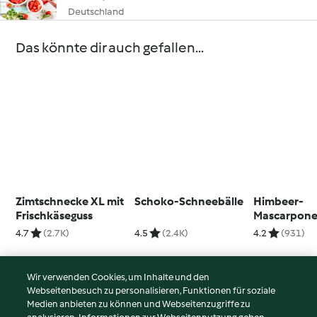
Deutschland
Das könnte dir auch gefallen...
Zimtschnecke XL mit
Schoko-Schneebälle
Himbeer-
Frischkäseguss
Mascarpone
4.7
(2.7K)
4.5
(2.4K)
4.2
(931)
Wir verwenden Cookies, um Inhalte und den
Webseitenbesuch zu personalisieren, Funktionen für soziale
© Copyright 2026
Medien anbieten zu können und Webseitenzugriffe zu