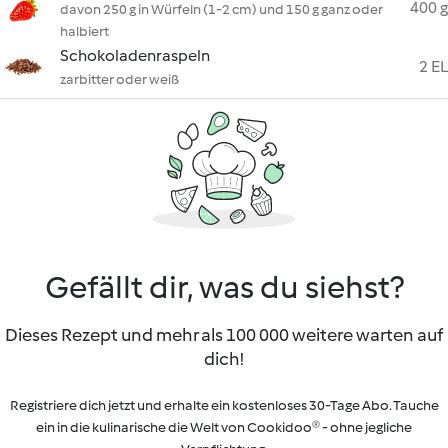
400 g
davon 250 g in Würfeln (1-2 cm) und 150 g ganz oder
halbiert
Schokoladenraspeln
2 EL
zarbitter oder weiß
Gefällt dir, was du siehst?
Dieses Rezept und mehr als 100 000 weitere warten auf
dich!
Registriere dich jetzt und erhalte ein kostenloses 30-Tage Abo. Tauche
ein in die kulinarische die Welt von Cookidoo® - ohne jegliche