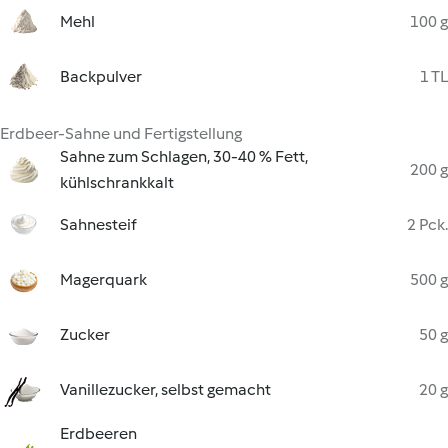
Mehl
100 g
Backpulver
1 TL
Erdbeer-Sahne und Fertigstellung
Sahne zum Schlagen, 30-40 % Fett,
200 g
kühlschrankkalt
Sahnesteif
2 Pck.
Magerquark
500 g
Zucker
50 g
Vanillezucker, selbst gemacht
20 g
Erdbeeren