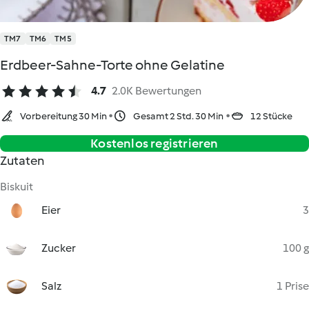
TM7
TM6
TM5
Erdbeer-Sahne-Torte ohne Gelatine
4.7
2.0K Bewertungen
Vorbereitung 30 Min
Gesamt 2 Std. 30 Min
12 Stücke
Kostenlos registrieren
Zutaten
Biskuit
Eier
3
Zucker
100 g
Salz
1 Prise